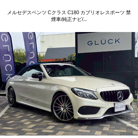
メルセデスベンツ Cクラス C180 カブリオレスポーツ 禁
煙車/純正ナビ/...