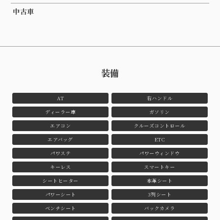
中古車
装備
AT
右ハンドル
ディーラー車
ガソリン
エアコン
クルーズコントロール
エアバッグ
ETC
パワステ
パワーウィンドウ
キーレス
スマートキー
シートヒーター
本革シート
パワーシート
3列シート
ベンチシート
バックカメラ