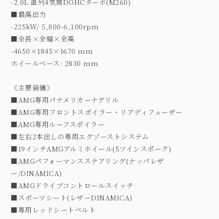
-2.0L 直列4気筒DOHCターボ(M260)
■最高出力
-225kW/ 5,800-6,100rpm
■全長×全幅×全高
-4650×1845×1670 mm
ホイールベース: 2830 mm
《主要装備》
■AMG専用パナメリカーナグリル
■AMG専用フロントスポイラー・リアディフューザー
■AMG専用ルーフスポイラー
■左右2本出しの専用エグゾーストシステム
■19インチAMGアルミホイール(5ツインスポーク)
■AMGパフォーマンスステアリング(ナッパレザ
ー/DINAMICA)
■AMGドライブコントロールスイッチ
■スポーツシート(レザーDINAMICA)
■専用レッドシートベルト