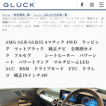
GLÜCK
Facebook
Insta
tog
nav
ホーム
販売車両一覧
ベンツ・AMGの中古車一覧
AMG GLB GLB35 4マチック 4WD ラッピング マットブラック 純正ナビ 全
周囲カメラ フルセグ シートヒーター パワーシート パワートランク マ
ルチビームLED ACC BSM ドライブモード ETC ドラレコ 純正19インチ
AW
AMG GLB GLB35 4マチック 4WD ラッピン
グ マットブラック 純正ナビ 全周囲カメ
ラ フルセグ シートヒーター パワーシ
ート パワートランク マルチビームLED
ACC BSM ドライブモード ETC ドラレ
コ 純正19インチAW