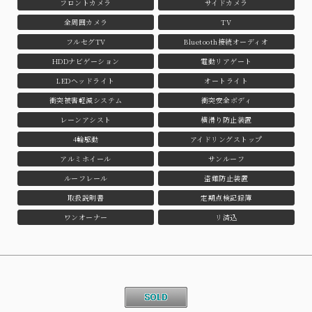
フロントカメラ
サイドカメラ
全周囲カメラ
TV
フルセグTV
Bluetooth接続オーディオ
HDDナビゲーション
電動リアゲート
LEDヘッドライト
オートライト
衝突被害軽減システム
衝突安全ボディ
レーンアシスト
横滑り防止装置
4輪駆動
アイドリングストップ
アルミホイール
サンルーフ
ルーフレール
盗難防止装置
取扱説明書
定期点検記録簿
ワンオーナー
リ済込