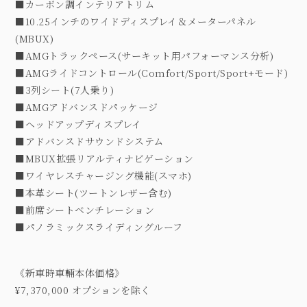
■カーボン調インテリアトリム
■10.25インチのワイドディスプレイ＆メーターパネル
(MBUX)
■AMGトラックペース(サーキット用パフォーマンス分析)
■AMGライドコントロール(Comfort/Sport/Sport+モード)
■3列シート(7人乗り)
■AMGアドバンスドパッケージ
■ヘッドアップディスプレイ
■アドバンスドサウンドシステム
■MBUX拡張リアルティナビゲーション
■ワイヤレスチャージング機能(スマホ)
■本革シート(ツートンレザー含む)
■前席シートベンチレーション
■パノラミックスライディングルーフ
《新車時車輛本体価格》
¥7,370,000 オプションを除く