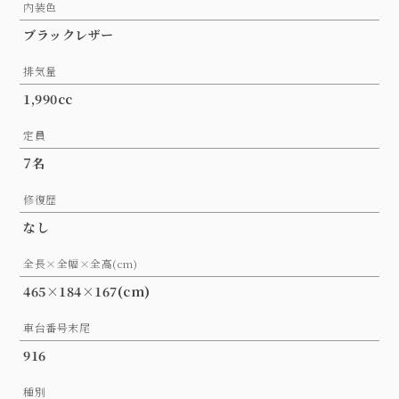
内装色
ブラックレザー
排気量
1,990cc
定員
7名
修復歴
なし
全長×全幅×全高(cm)
465×184×167(cm)
車台番号末尾
916
種別