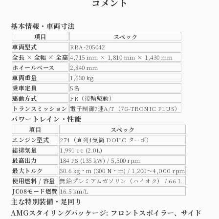
コメント
基本情報・車両寸法
項目
スペック
車両型式
RBA-205042
全長 × 全幅 × 全高
4,715 mm × 1,810 mm × 1,430 mm
ホイールベース
2,840 mm
車両重量
1,630 kg
乗車定員
5名
駆動方式
FR（後輪駆動）
トランスミッション
電子制御7速A/T（7G-TRONIC PLUS）
パワートレイン・性能
項目
スペック
エンジン型式
274（直列4気筒 DOHC ターボ）
総排気量
1,991 cc (2.0L)
最高出力
184 PS (135 kW) / 5,500 rpm
最大トルク
30.6 kg・m (300 N・m) / 1,200〜4,000 rpm
使用燃料 / 容量
無鉛プレミアムガソリン（ハイオク） / 66 L
JC08モード燃費
16.5 km/L
主な特別装備・足回り
AMGスタイリングパッケージ:
フロントスポイラー、サイド