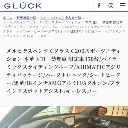
GLÜCK
Facebook
Insta
tog
nav
ホーム
販売車両一覧
ベンツ・AMGの中古車一覧
メルセデスベンツ Cクラス C200スポーツエディション 本革 左H 禁煙車 限定車
350台/パノラミックスライディングルーフ/AIRMATICアジリティパッケージ/パー
クトロニック/シートヒーター/黒革/18インチAMGアルミH/Aクルコン/ブラインド
スポットアシスト/キーレスゴー
メルセデスベンツ Cクラス C200スポーツエディ
ション 本革 左H 禁煙車 限定車350台/パノラ
ミックスライディングルーフ/AIRMATICアジリ
ティパッケージ/パークトロニック/シートヒータ
ー/黒革/18インチAMGアルミH/Aクルコン/ブラ
インドスポットアシスト/キーレスゴー