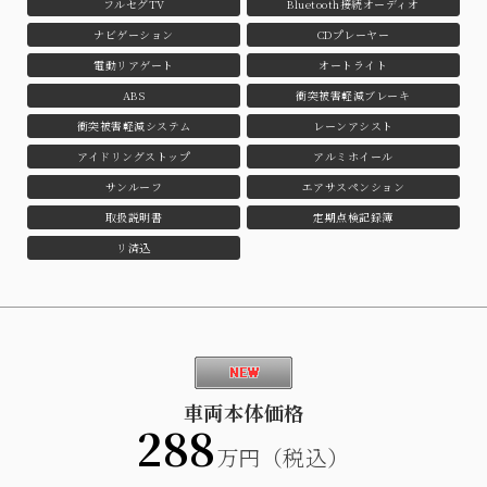
フルセグTV
Bluetooth接続オーディオ
ナビゲーション
CDプレーヤー
電動リアゲート
オートライト
ABS
衝突被害軽減ブレーキ
衝突被害軽減システム
レーンアシスト
アイドリングストップ
アルミホイール
サンルーフ
エアサスペンション
取扱説明書
定期点検記録簿
リ済込
車両本体価格
288
万円（税込）