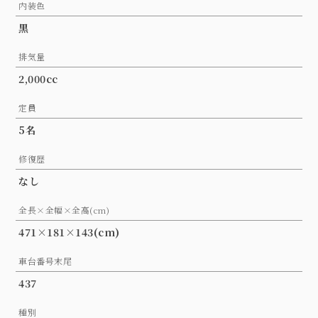
内装色
黒
排気量
2,000cc
定員
5名
修復歴
なし
全長×全幅×全高(cm)
471×181×143(cm)
車台番号末尾
437
種別