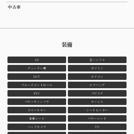
中古車
装備
AT
左ハンドル
ディーラー車
ガソリン
DCT
エアコン
クルーズコントロール
エアバッグ
ETC
パワステ
パワーウィンドウ
キーレス
スマートキー
シートヒーター
本革シート
パワーシート
バックカメラ
TV