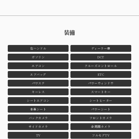
装備
右ハンドル
ディーラー車
ガソリン
DCT
エアコン
クルーズコントロール
エアバッグ
ETC
パワステ
パワーウィンドウ
キーレス
スマートキー
シートエアコン
シートヒーター
本革シート
パワーシート
バックカメラ
フロントカメラ
サイドカメラ
全周囲カメラ
TV
フルセグTV