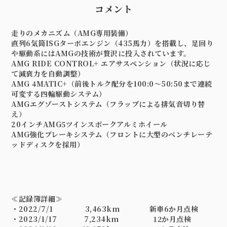
コメント
走りのメカニズム（AMG専用装備）
直列6気筒ISGターボエンジン（435馬力）を搭載し、足回り
や駆動系にはAMGの技術が贅沢に投入されています。
AMG RIDE CONTROL+ エアサスペンション（状況に応じ
て減衰力を自動調整）
AMG 4MATIC+（前後トルク配分を100:0〜50:50まで連続
可変する四輪駆動システム）
AMGエグゾーストシステム（フラップによる排気音切り替
え）
20インチAMG5ツインスポークアルミホイール
AMG強化ブレーキシステム（フロントに大型のベンチレーテ
ッドディスクを採用）
≪記録簿詳細≫
・2022/7/1 3,463km 新車6か月点検
・2023/1/17 7,234km 12か月点検