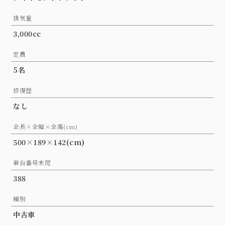
排気量
3,000cc
定員
5名
修復歴
なし
全長×全幅×全高(cm)
500×189×142(cm)
車台番号末尾
388
種別
中古車