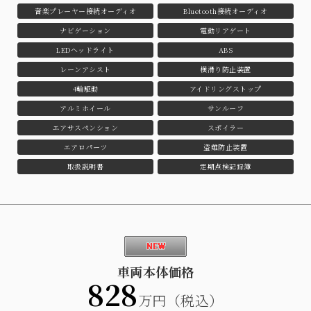
音楽プレーヤー接続オーディオ
Bluetooth接続オーディオ
ナビゲーション
電動リアゲート
LEDヘッドライト
ABS
レーンアシスト
横滑り防止装置
4輪駆動
アイドリングストップ
アルミホイール
サンルーフ
エアサスペンション
スポイラー
エアロパーツ
盗難防止装置
取扱説明書
定期点検記録簿
車両本体価格
828
万円（税込）