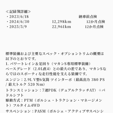
≪記録簿詳細≫
・2023/6/18 納車前点検
・2024/6/30 12,298km 12か月点検
・2025/5/9 22,961km 12か月点検
標準装備および主要なスペック・オプショントリムの概要は
以下のとおりです。
1. パワートレイン＆足回り（マカンS専用標準装備）
ベースグレード（2.0L直4）との最大の差であり、マカンSな
らではのスポーティな走行性能を支える装備です。
エンジン
：
2.9L V型6気筒 ツインターボ（最高出力
380 PS
/ 最大トルク
520 Nm
）
トランスミッション
：
7速PDK（デュアルクラッチAT）＋パ
ドルシフト
駆動方式
：PTM（ポルシェ・トラクション・マネージメン
ト）フルタイム4WD
サスペンション
：
PASM（ポルシェ・アクティブサスペンシ