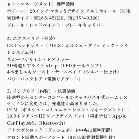
ョン・マネージメント）標準装備
ホイール
：
20インチ マカンSデザイン アルミホイール
（前後
異径サイズ：前265/45R20、後295/40R20）
ブレーキ
：
レッドペイント・ブレーキキャリパー
2. エクステリア（外装）
LEDヘッドライト
（
PDLS：ポルシェ・ダイナミック・ライ
トシステム付）
スポーツデザイン・ドアミラー
3D構造リアライト strip（LEDテールランプ）
4本出しエキゾースト・テールパイプ
（シルバー仕上げ）
パワーバックドア
（
電動リアゲート）
3. インテリア（内装）・快適装備
後期型からセンターコンソールがタッチパネル式シームレス
デザインに変更され、先進性が高まりました。
PCM（ポルシェ・コミュニケーション・マネージメント）
：
10.9インチフルHDタッチディスプレイ（純正ナビ、Apple
CarPlay対応、Bluetooth）
アナログクロック
（ダッシュボード中央に標準配置）
フロント電動スポーツシート
（8way電動調整機能付）