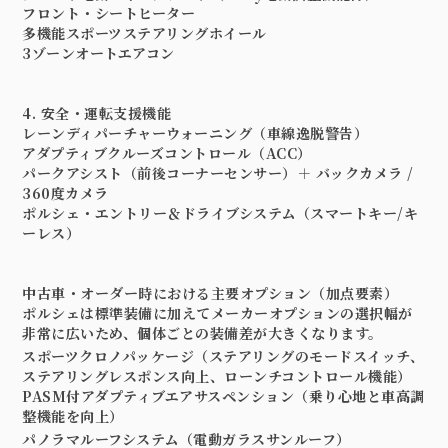
フロント・シートヒーター
多機能スポーツステアリングホイール
3ゾーンオートエアコン
4. 安全・運転支援機能
レーンディパーチャーウォーニング
（車線逸脱警告）
アダプティブクルーズコントロール（ACC）
パークアシスト（前後コーナーセンサー）＋ バックカメラ /
360度カメラ
ポルシェ・エントリー＆ドライブシステム
（スマートキー/キ
ーレス）
中古車・オーダー時における主要オプション（加点要素）
ポルシェは標準装備に加えてメーカーオプションの選択幅が
非常に広いため、個体ごとの装備差が大きくなります。
スポーツクロノパッケージ
（
ステアリングのモードスイッチ、
ステアリングレスポンス向上、ローンチコントロール機能）
PASM付アダプティブエアサスペンション
（乗り心地と車高調
整機能を向上）
パノラマルーフシステム
（
電動ガラスサンルーフ）