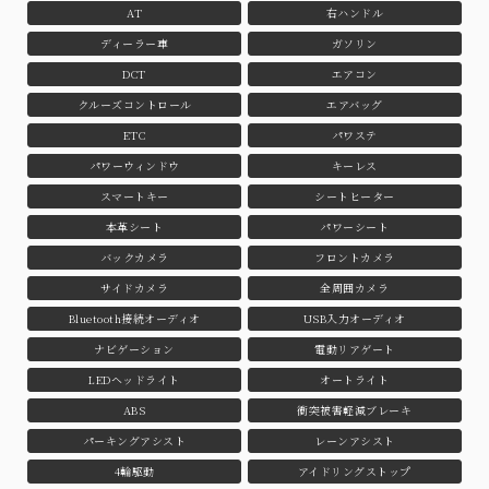
AT
右ハンドル
ディーラー車
ガソリン
DCT
エアコン
クルーズコントロール
エアバッグ
ETC
パワステ
パワーウィンドウ
キーレス
スマートキー
シートヒーター
本革シート
パワーシート
バックカメラ
フロントカメラ
サイドカメラ
全周囲カメラ
Bluetooth接続オーディオ
USB入力オーディオ
ナビゲーション
電動リアゲート
LEDヘッドライト
オートライト
ABS
衝突被害軽減ブレーキ
パーキングアシスト
レーンアシスト
4輪駆動
アイドリングストップ