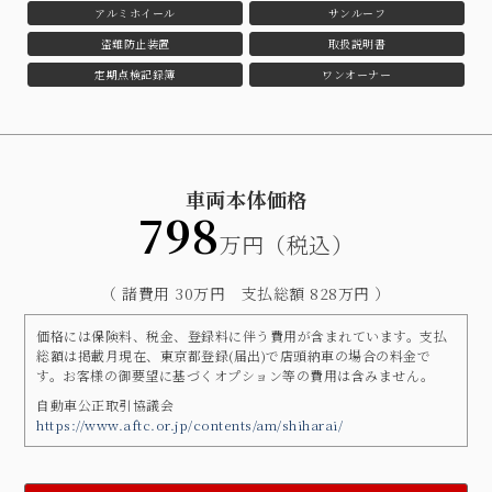
アルミホイール
サンルーフ
盗難防止装置
取扱説明書
定期点検記録簿
ワンオーナー
車両本体価格
798
万円（税込）
（ 諸費用 30万円 支払総額 828万円 ）
価格には保険料、税金、登録料に伴う費用が含まれています。支払
総額は掲載月現在、東京都登録(届出)で店頭納車の場合の料金で
す。お客様の御要望に基づくオプション等の費用は含みません。
自動車公正取引協議会
https://www.aftc.or.jp/contents/am/shiharai/