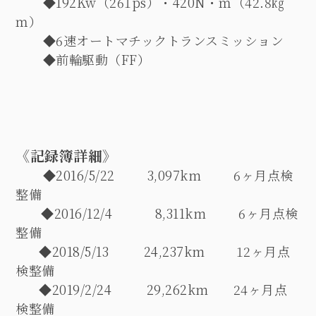
◆192Kw
（
261ps
）・
420N
・ｍ（
42.8
㎏
ｍ）
◆6
速オートマチックトランスミッション
◆
前輪駆動（
FF
）
《記録簿詳細》
◆2016/5/22
3,097km
6
ヶ月点検
整備
◆2016/12/4
8,311km
6
ヶ月点検
整備
◆2018/5/13
24,237km
12
ヶ月点
検整備
◆2019/2/24
29,262km
24
ヶ月点
検整備