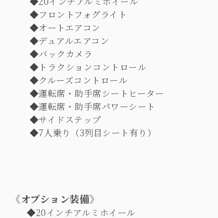
◆20
インチアルミホイール
◆
フロントフォグライト
◆
オートエアコン
◆
デュアルエアコン
◆
バックカメラ
◆
トラクションコントロール
◆
クルーズコントロール
◆
運転席・助手席シートヒーター
◆
運転席・助手席パワーシート
◆
サイドステップ
◆7
人乗り（
3
列目シート有り）
《オプション装備》
◆20
インチアルミホイール