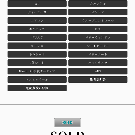
AT
左ハンドル
ディーラー車
ガソリン
エアコン
クルーズコントロール
エアバッグ
ETC
パワステ
パワーウィンドウ
キーレス
シートヒーター
本革シート
パワーシート
3列シート
バックカメラ
Bluetooth接続オーディオ
ABS
アルミホイール
取扱説明書
定期点検記録簿