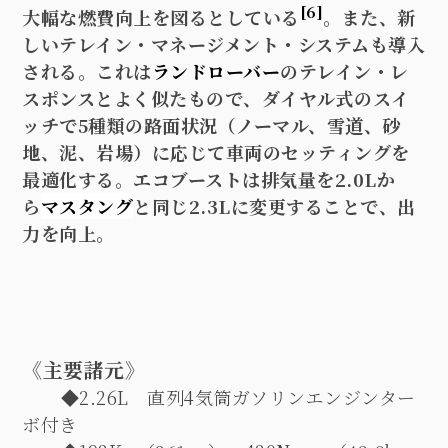
[6]
大幅な燃費向上を図るとしている
。また、新
しいテレイン・マネージメント・システムも導入
される。これは
ランドローバー
のテレイン・レ
スポンスとよく似たもので、ダイヤル式のスイ
ッチで
5
種類の路面状況（ノーマル、雪道、砂
地、泥、岩場）に応じて車両のセッティングを
最適化する。エコブーストは排気量を
2.0L
か
ら
マスタング
と同じ
2.3L
に変更することで、出
力を向上。
《主要諸元》
◆2.26L
直列
4
気筒ガソリンエンジンター
ボ付き