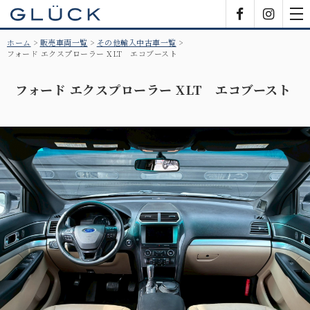
GLÜCK
Facebook
Insta
tog
nav
ホーム
販売車両一覧
その他輸入中古車一覧
フォード エクスプローラー XLT エコブースト
フォード エクスプローラー XLT エコブースト