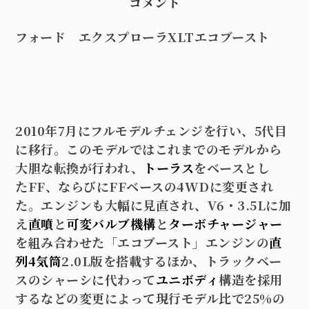
コメント
フォード エクスプローラ
XLT
エコブースト
2010
年
7
月にフルモデルチェンジを行い、
5
代目
に移行。このモデルではこれまでのモデルから
大胆な転換が行われ、
トーラス
をベースとし
た
FF
、ならびに
FF
ベースの
4WD
に変更され
た。エンジンも大幅に見直され、
V6
・
3.5L
に加
え
直噴
と
可変バルブ機構
と
ターボチャージャー
を組み合わせた「エコブースト」エンジンの
直
列4気筒
2.0L
版を搭載するほか、トラックベー
スのシャーシに代わって
ユニボディ
構造を採用
するなどの変更によって現行モデル比で
25%
の