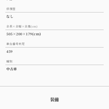
修復歴
なし
全長×全幅×全高(cm)
505×200×179(cm)
車台番号末尾
459
種別
中古車
装備