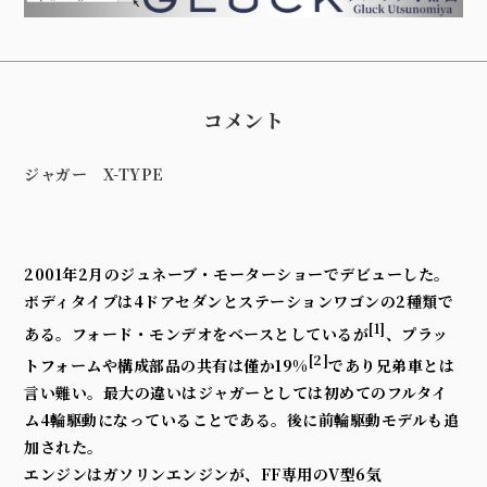
コメント
ジャガー
X-TYPE
2001
年
2
月の
ジュネーブ・モーターショー
でデビューした。
ボディタイプは
4
ドア
セダン
と
ステーションワゴン
の
2
種類で
[1]
ある。
フォード・モンデオ
をベースとしているが
、
プラッ
[2]
トフォーム
や構成部品の共有は僅か
19%
であり兄弟車とは
言い難い。最大の違いはジャガーとしては初めてのフルタイ
ム
4輪駆動
になっていることである。後に
前輪駆動
モデルも追
加された。
エンジンはガソリンエンジンが、
FF
専用の
V型6気