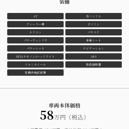
装備
AT
右ハンドル
ディーラー車
ガソリン
エアコン
パワステ
パワーウィンドウ
本革シート
パワーシート
ナビゲーション
HID(キセノン)ヘッドライト
ABS
アルミホイール
取扱説明書
定期点検記録簿
車両本体価格
58
万円（税込）