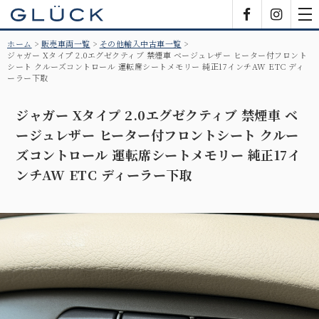
GLÜCK
Facebook
Insta
tog
nav
ホーム
販売車両一覧
その他輸入中古車一覧
ジャガー Xタイプ 2.0エグゼクティブ 禁煙車 ベージュレザー ヒーター付フロント
シート クルーズコントロール 運転席シートメモリー 純正17インチAW ETC ディ
ーラー下取
ジャガー Xタイプ 2.0エグゼクティブ 禁煙車 ベ
ージュレザー ヒーター付フロントシート クルー
ズコントロール 運転席シートメモリー 純正17イ
ンチAW ETC ディーラー下取