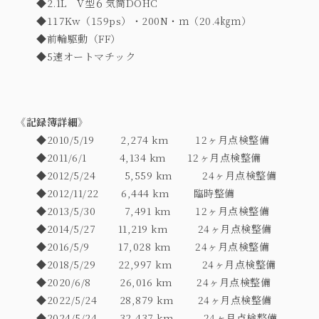
◆2.1L
V
型６気筒
DOHC
◆117Kw
（
159ps
）・
200N
・ｍ（
20.4
㎏ｍ）
◆
前輪駆動（
FF
）
◆5
速オートマチック
《記録簿詳細》
◆2010/5/19
2,274 km
12
ヶ月点検整備
◆2011/6/1
4,134 km
12ヶ
月点検整備
◆2012/5/24
5,559 km
24ヶ
月点検整備
◆2012/11/22
6,444 km
臨時整備
◆2013/5/30
7,491 km
12ヶ
月点検整備
◆2014/5/27
11,219 km
24ヶ
月点検整備
◆2016/5/9
17,028 km
24ヶ
月点検整備
◆2018/5/29
22,997 km
24ヶ
月点検整備
◆2020/6/8
26,016 km
24ヶ
月点検整備
◆2022/5/24
28,879 km
24ヶ
月点検整備
◆2024/5/24
32,437 km
24ヶ
月点検整備