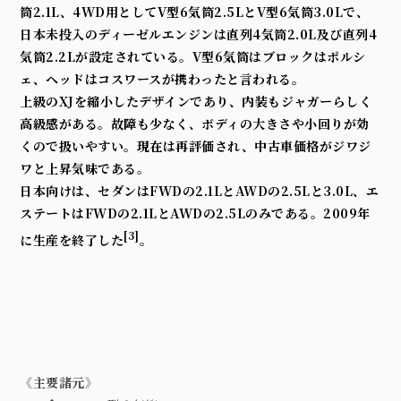
筒
2.1L
、
4WD
用として
V
型
6
気筒
2.5L
と
V
型
6
気筒
3.0L
で、
日本未投入のディーゼルエンジンは
直列4気筒
2.0L
及び直列
4
気筒
2.2L
が設定されている。
V
型
6
気筒はブロックはポルシ
ェ、ヘッドはコスワースが携わったと言われる。
上級の
XJ
を縮小したデザインであり、内装もジャガーらしく
高級感がある。故障も少なく、ボディの大きさや小回りが効
くので扱いやすい。現在は再評価され、中古車価格がジワジ
ワと上昇気味である。
日本向けは、セダンは
FWD
の
2.1L
と
AWD
の
2.5L
と
3.0L
、エ
ステートは
FWD
の
2.1L
と
AWD
の
2.5L
のみである。
2009
年
[3]
に生産を終了した
。
《主要諸元》