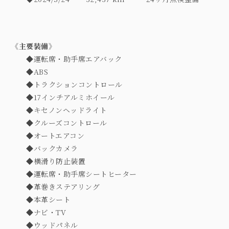
《主要装備》
◆
運転席・助手席エアバック
◆ABS
◆
トラクションコントロール
◆17
インチアルミホイール
◆
キセノンヘッドライト
◆
クルーズコントロール
◆
オートエアコン
◆
バックカメラ
◆
横滑り防止装置
◆
運転席・助手席シートヒーター
◆
革巻きステアリング
◆
本革シート
◆
ナビ・
TV
◆
ウッドパネル