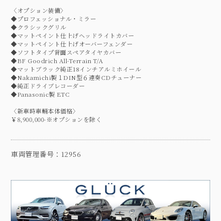
〈オプション装備〉
◆プロフェッショナル・ミラー
◆クラシックグリル
◆マットペイント仕上げヘッドライトカバー
◆マットペイント仕上げオーバーフェンダー
◆ソフトタイプ背面スペアタイヤカバー
◆BF Goodrich All-Terrain T/A
◆マットブラック純正18インチアルミホイール
◆Nakamichi製１DIN型６連奏CDチューナー
◆純正ドライブレコーダー
◆Panasonic製 ETC
〈新車時車輛本体価格〉
￥8,900,000-※オプションを除く
車両管理番号：12956