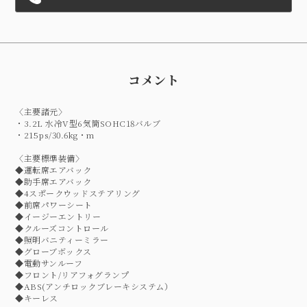
コメント
〈主要諸元〉
・3.2L 水冷V型6気筒SOHC18バルブ
・215ps/30.6kg・m
〈主要標準装備〉
◆運転席エアバック
◆助手席エアバック
◆4スポークウッドステアリング
◆前席パワーシート
◆イージーエントリー
◆クルーズコントロール
◆照明バニティーミラー
◆グローブボックス
◆電動サンルーフ
◆フロント/リアフォグランプ
◆ABS(アンチロックブレーキシステム）
◆キーレス