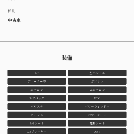
種別
中古車
装備
AT
左ハンドル
ディーラー車
ガソリン
エアコン
Wエアコン
エアバッグ
ETC
パワステ
パワーウィンドウ
キーレス
パワーシート
3列シート
電動シート
CDプレーヤー
ABS