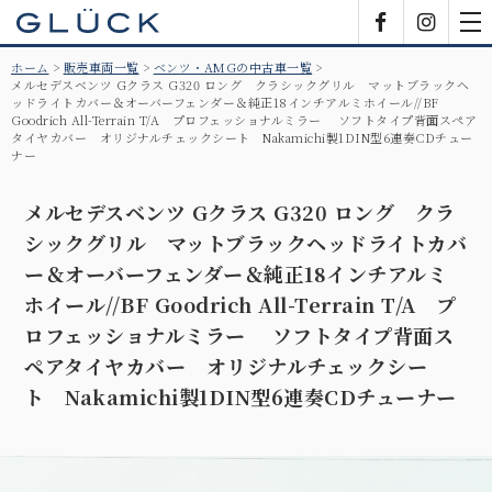
GLÜCK
Facebook
Insta
tog
nav
ホーム
販売車両一覧
ベンツ・AMGの中古車一覧
メルセデスベンツ Gクラス G320 ロング クラシックグリル マットブラックヘ
ッドライトカバー＆オーバーフェンダー＆純正18インチアルミホイール//BF
Goodrich All-Terrain T/A プロフェッショナルミラー ソフトタイプ背面スペア
タイヤカバー オリジナルチェックシート Nakamichi製1DIN型6連奏CDチュー
ナー
メルセデスベンツ Gクラス G320 ロング クラ
シックグリル マットブラックヘッドライトカバ
ー＆オーバーフェンダー＆純正18インチアルミ
ホイール//BF Goodrich All-Terrain T/A プ
ロフェッショナルミラー ソフトタイプ背面ス
ペアタイヤカバー オリジナルチェックシー
ト Nakamichi製1DIN型6連奏CDチューナー