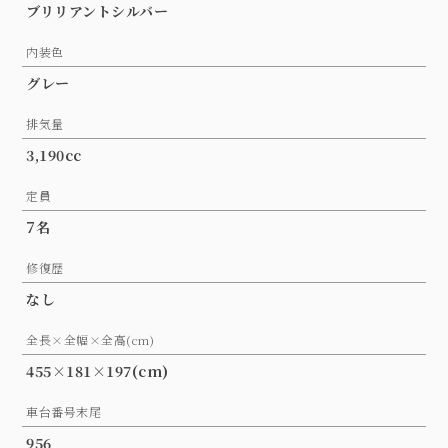
ブリリアントシルバー
内装色
グレー
排気量
3,190cc
定員
7名
修復歴
なし
全長×全幅×全高(cm)
455×181×197(cm)
車台番号末尾
956