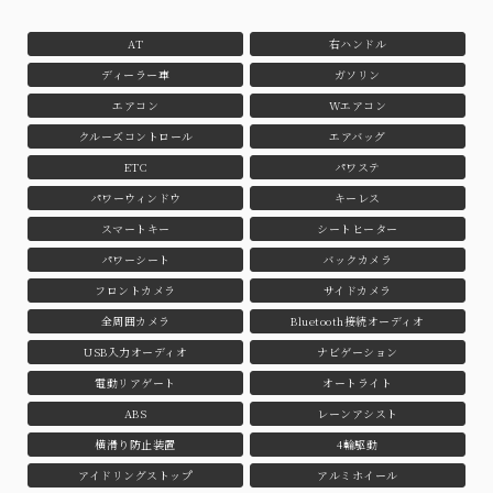
AT
右ハンドル
ディーラー車
ガソリン
エアコン
Wエアコン
クルーズコントロール
エアバッグ
ETC
パワステ
パワーウィンドウ
キーレス
スマートキー
シートヒーター
パワーシート
バックカメラ
フロントカメラ
サイドカメラ
全周囲カメラ
Bluetooth接続オーディオ
USB入力オーディオ
ナビゲーション
電動リアゲート
オートライト
ABS
レーンアシスト
横滑り防止装置
4輪駆動
アイドリングストップ
アルミホイール