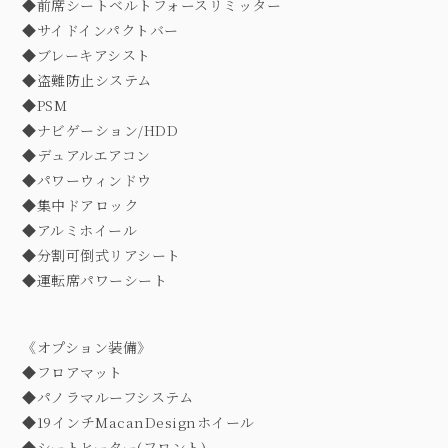
◆前席シートベルトフォースリミッター
◆サイドインパクトバー
◆ブレーキアシスト
◆盗難防止システム
◆PSM
◆ナビゲーション/HDD
◆デュアルエアコン
◆パワーウィンドウ
◆集中ドアロック
◆アルミホイール
◆分割可倒式リアシート
◆運転席パワーシート
《オプション装備》
◆フロアマット
◆パノラマルーフシステム
◆19インチMacanDesignホイール
◆シートヒーター(フロント)