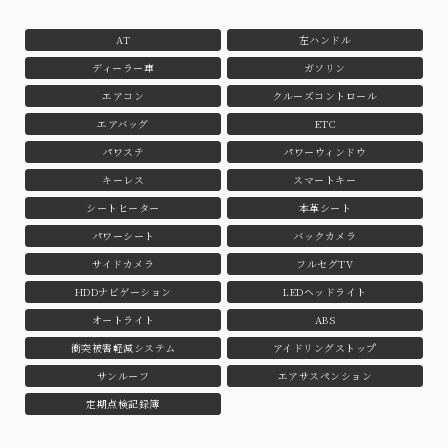
AT
左ハンドル
ディーラー車
ガソリン
エアコン
クルーズコントロール
エアバッグ
ETC
パワステ
パワーウィンドウ
キーレス
スマートキー
シートヒーター
本革シート
パワーシート
バックカメラ
サイドカメラ
フルセグTV
HDDナビゲーション
LEDヘッドライト
オートライト
ABS
衝突被害軽減システム
アイドリングストップ
サンルーフ
エアサスペンション
定期点検記録簿