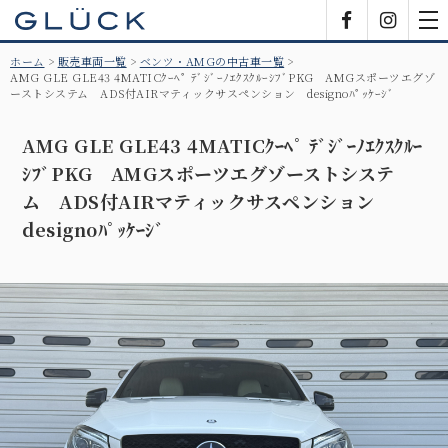
GLÜCK
Facebook
Insta
tog
nav
ホーム
販売車両一覧
ベンツ・AMGの中古車一覧
AMG GLE GLE43 4MATICｸｰﾍﾟ ﾃﾞｼﾞｰﾉｴｸｽｸﾙｰｼﾌﾞPKG AMGスポーツエグゾ
ーストシステム ADS付AIRマティックサスペンション designoﾊﾟｯｹｰｼﾞ
AMG GLE GLE43 4MATICｸｰﾍﾟ ﾃﾞｼﾞｰﾉｴｸｽｸﾙｰ
ｼﾌﾞPKG AMGスポーツエグゾーストシステ
ム ADS付AIRマティックサスペンション
designoﾊﾟｯｹｰｼﾞ