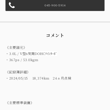
045-900-5914
コメント
《主要諸元》
・3.0L /
V型6気筒DOHCﾂｲﾝﾀｰﾎﾞ
・367ps / 53.0kgm
《記録簿詳細》
・2024/05/15 18,374km 24ヵ月点検
《主要標準装備》