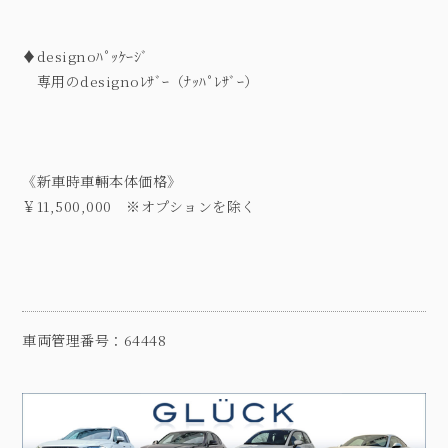
♦designoﾊﾟｯｹｰｼﾞ
専用のdesignoﾚｻﾞｰ（ﾅｯﾊﾟﾚｻﾞｰ）
《新車時車輛本体価格》
￥11,500,000 ※オプションを除く
車両管理番号：64448