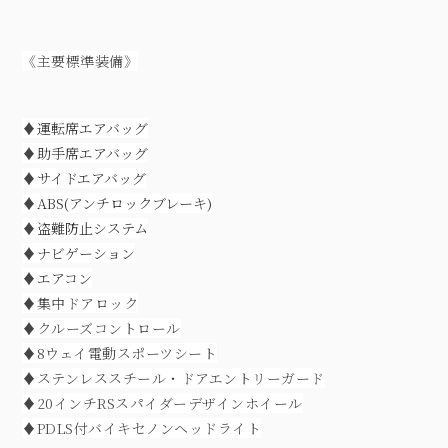
《主要標準装備》
♦
運転席エアバッグ
♦
助手席エアバッグ
♦
サイドエアバッグ
♦
ABS(アンチロックブレーキ)
♦
盗難防止システム
♦
ナビゲーション
♦
エアコン
♦集中ドアロック
♦クルーズコントロール
♦8ウェイ電動スポーツシート
♦ステンレススチール・ドアエントリーガード
♦20インチRSスパイダーデザインホイール
♦PDLS付バイキセノンヘッドライト