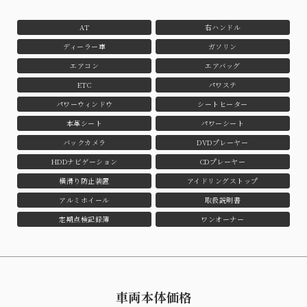
AT
右ハンドル
ディーラー車
ガソリン
エアコン
エアバッグ
ETC
パワステ
パワーウィンドウ
シートヒーター
本革シート
パワーシート
バックカメラ
DVDプレーヤー
HDDナビゲーション
CDプレーヤー
横滑り防止装置
アイドリングストップ
アルミホイール
取扱説明書
定期点検記録簿
ワンオーナー
車両本体価格