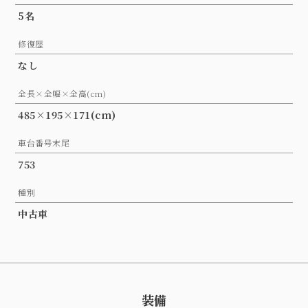
5名
修復歴
なし
全長×全幅×全高(cm)
485×195×171(cm)
車台番号末尾
753
種別
中古車
装備