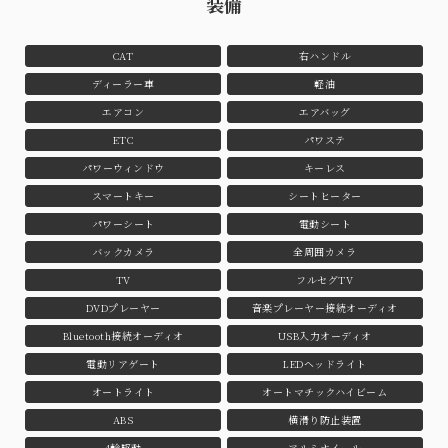
装備
CAT
右ハンドル
ディーラー車
軽油
エアコン
エアバッグ
ETC
パワステ
パワーウィンドウ
キーレス
スマートキー
シートヒーター
パワーシート
電動シート
バックカメラ
全周囲カメラ
TV
フルセグTV
DVDプレーヤー
音楽プレーヤー接続オーディオ
Bluetooth接続オーディオ
USB入力オーディオ
電動リアゲート
LEDヘッドライト
オートライト
オートマチックハイビーム
ABS
横滑り防止装置
4輪駆動
アルミホイール