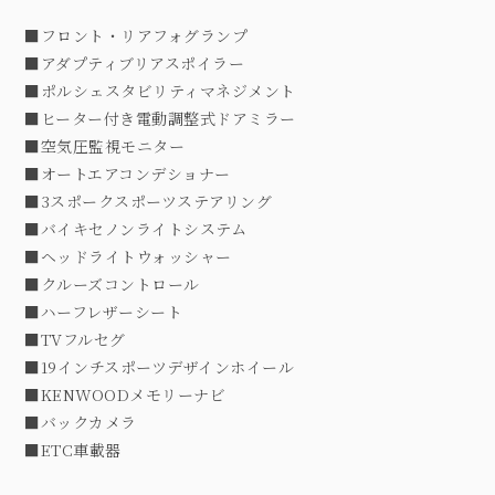
■フロント・リアフォグランプ
■アダプティブリアスポイラー
■ポルシェスタビリティマネジメント
■ヒーター付き電動調整式ドアミラー
■空気圧監視モニター
■オートエアコンデショナー
■3スポークスポーツステアリング
■バイキセノンライトシステム
■ヘッドライトウォッシャー
■クルーズコントロール
■ハーフレザーシート
■TVフルセグ
■19インチスポーツデザインホイール
■KENWOODメモリーナビ
■バックカメラ
■ETC車載器