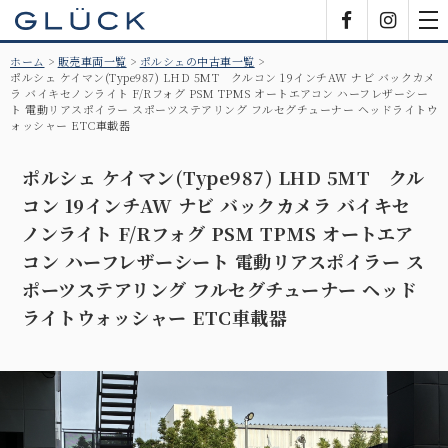
GLÜCK
Facebook
Insta
tog
nav
ホーム
販売車両一覧
ポルシェの中古車一覧
ポルシェ ケイマン(Type987) LHD 5MT クルコン 19インチAW ナビ バックカメ
ラ バイキセノンライト F/Rフォグ PSM TPMS オートエアコン ハーフレザーシー
ト 電動リアスポイラー スポーツステアリング フルセグチューナー ヘッドライトウ
ォッシャー ETC車載器
ポルシェ ケイマン(Type987) LHD 5MT クル
コン 19インチAW ナビ バックカメラ バイキセ
ノンライト F/Rフォグ PSM TPMS オートエア
コン ハーフレザーシート 電動リアスポイラー ス
ポーツステアリング フルセグチューナー ヘッド
ライトウォッシャー ETC車載器