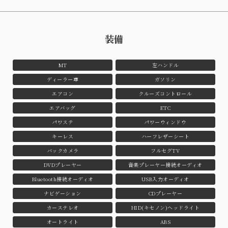
装備
MT
左ハンドル
ディーラー車
ガソリン
エアコン
クルーズコントロール
エアバッグ
ETC
パワステ
パワーウィンドウ
キーレス
ハーフレザーシート
バックカメラ
フルセグTV
DVDプレーヤー
音楽プレーヤー接続オーディオ
Bluetooth接続オーディオ
USB入力オーディオ
ナビゲーション
CDプレーヤー
カーステレオ
HID(キセノン)ヘッドライト
オートライト
ABS