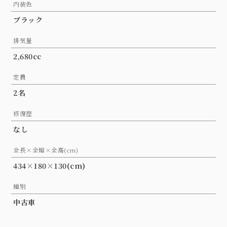
内装色
ブラック
排気量
2,680cc
定員
2名
修復歴
なし
全長×全幅×全高(cm)
434×180×130(cm)
種別
中古車