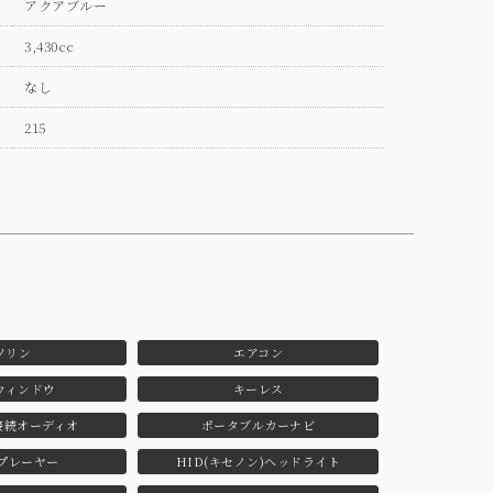
アクアブルー
3,430cc
なし
215
ソリン
エアコン
ウィンドウ
キーレス
th接続オーディオ
ポータブルカーナビ
プレーヤー
HID(キセノン)ヘッドライト