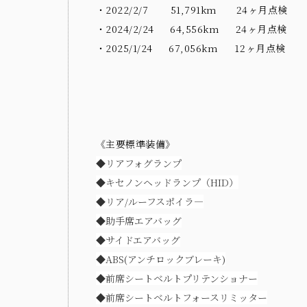
・2022
/2/7
51,791
km
24ヶ月点検
・2024
/2/24
64,556
km
24ヶ月点検
・2025
/1/24
67,056
km
12ヶ月点検
《主要標準装備》
◆
リアフォグランプ
◆
キセノンヘッドランプ（HID）
◆
リア/ルーフスポイラ―
◆
助手席エアバッグ
◆
サイドエアバッグ
◆
ABS(アンチロックブレーキ)
◆
前席シートベルトプリテンショナー
◆
前席シートベルトフォースリミッター