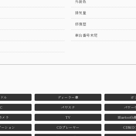
外装色
排気量
修復歴
車台番号末尾
ンドル
ディーラー車
ガ
C
パワステ
パワー
カメラ
TV
Bluetoo
ゲーション
CDプレーヤー
CDMD