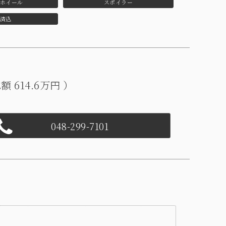
ホイール
スポイラー
済込
 614.6万円 ）
048-299-7101