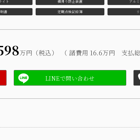
ライト
横滑り防止装置
アルミ
説明書
定期点検記録簿
リ
598
万円（税込）
（ 諸費用 16.6万円 支払総額