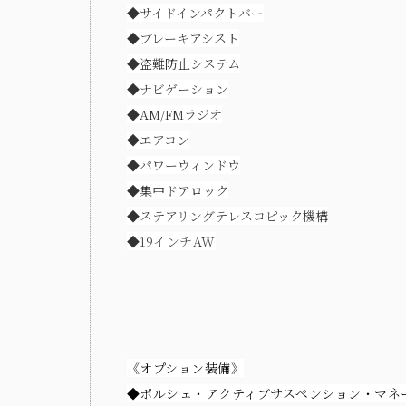
◆
サイドインパクトバー
◆
ブレーキアシスト
◆
盗難防止システム
◆
ナビゲーション
◆
AM/FMラジオ
◆
エアコン
◆
パワーウィンドウ
◆
集中ドアロック
◆
ステアリングテレスコピック機構
◆
19インチAW
《オプション装備》
◆ポルシェ・アクティブサスペンション・マネー