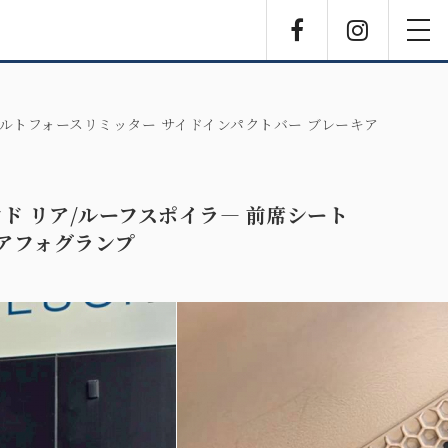
Facebook
Instagra
toggl
navig
シートベルトフォースリミッター サイドインパクトバー ブレーキア
ウンド リア/ルーフスポイラ― 前席シート
リアフォグランプ