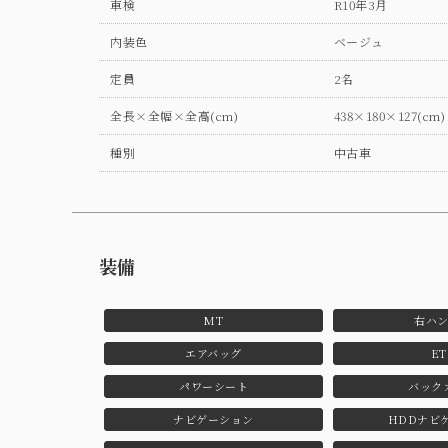
車検
R10年3月
内装色
ベージュ
定員
2名
全長×全幅×全高(cm)
438×180×127(cm)
種別
中古車
装備
MT
右ハ
エアバッグ
ET
パワーシート
バック
ナビゲーション
HDDナビ