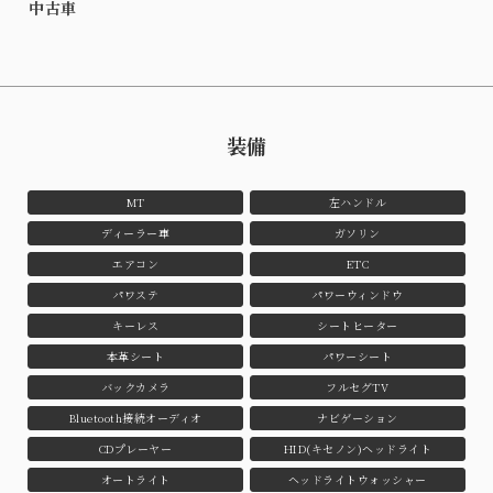
中古車
装備
MT
左ハンドル
ディーラー車
ガソリン
エアコン
ETC
パワステ
パワーウィンドウ
キーレス
シートヒーター
本革シート
パワーシート
バックカメラ
フルセグTV
Bluetooth接続オーディオ
ナビゲーション
CDプレーヤー
HID(キセノン)ヘッドライト
オートライト
ヘッドライトウォッシャー