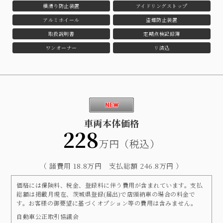
横滑り防止装置
アイドリングストップ
アルミホイール
盗難防止装置
取扱説明書
定期点検記録簿
ワンオーナー
リ済込
車両本体価格
228
万円（税込）
（ 諸費用 18.8万円 支払総額 246.8万円 ）
価格には保険料、税金、登録料に伴う費用が含まれています。支払
総額は掲載月現在、茨城県登録(届出)で店頭納車の場合の料金で
す。お客様の御要望に基づくオプション等の費用は含みません。
自動車公正取引協議会