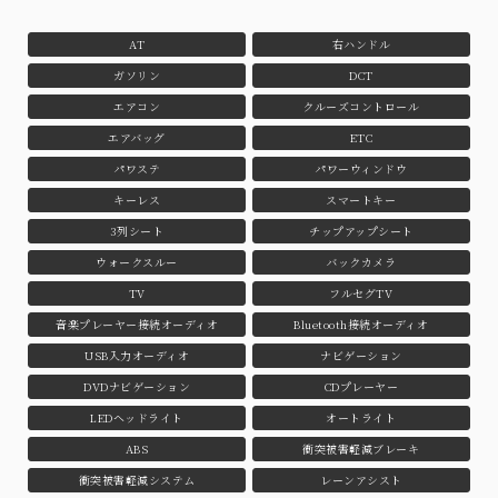
AT
右ハンドル
ガソリン
DCT
エアコン
クルーズコントロール
エアバッグ
ETC
パワステ
パワーウィンドウ
キーレス
スマートキー
3列シート
チップアップシート
ウォークスルー
バックカメラ
TV
フルセグTV
音楽プレーヤー接続オーディオ
Bluetooth接続オーディオ
USB入力オーディオ
ナビゲーション
DVDナビゲーション
CDプレーヤー
LEDヘッドライト
オートライト
ABS
衝突被害軽減ブレーキ
衝突被害軽減システム
レーンアシスト