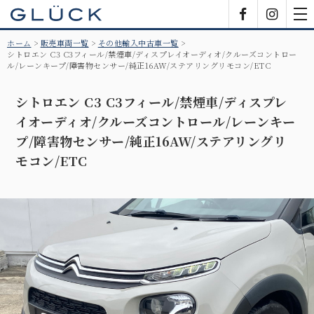
GLÜCK
Facebook
Insta
tog
nav
ホーム
販売車両一覧
その他輸入中古車一覧
シトロエン C3 C3フィール/禁煙車/ディスプレイオーディオ/クルーズコントロー
ル/レーンキープ/障害物センサー/純正16AW/ステアリングリモコン/ETC
シトロエン C3 C3フィール/禁煙車/ディスプレ
イオーディオ/クルーズコントロール/レーンキー
プ/障害物センサー/純正16AW/ステアリングリ
モコン/ETC