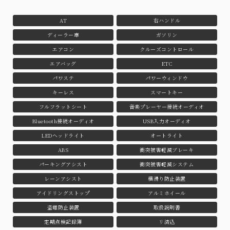
AT
右ハンドル
ディーラー車
ガソリン
エアコン
クルーズコントロール
エアバッグ
ETC
パワステ
パワーウィンドウ
キーレス
スマートキー
フルフラットシート
音楽プレーヤー接続オーディオ
Bluetooth接続オーディオ
USB入力オーディオ
LEDヘッドライト
オートライト
ABS
衝突被害軽減ブレーキ
パーキングアシスト
衝突被害軽減システム
レーンアシスト
横滑り防止装置
アイドリングストップ
アルミホイール
盗難防止装置
取扱説明書
定期点検記録簿
リ済込