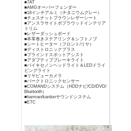
■7AT
■AMGオーバーフェンダー
■18インチアルミ（チタニウムグレー）
■チェスナットブラウンレザーシート
■アンスラサイトポプラウッドインテリア
トリム
■レザーダッシュボード
■本革巻きステアリング＆シフトノブ
■シートヒーター（フロント/リヤ）
■ディストロニックプラス
■ブラインドスポットアシスト
■アダプティブブレーキライト
■バイキセノンヘッドライト＆LEDドライ
ビングライト
■リヤビューカメラ
■パークトロニックセンサー
■COMANDシステム（HDDナビ/CD/DVD/
Bluetooth）
■harman/kardonサウンドシステム
■ETC