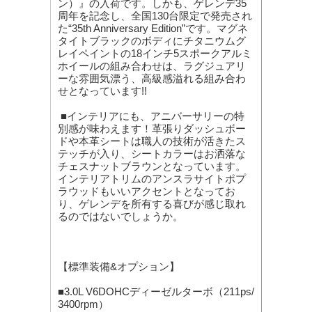
ン）』の入荷です。しかも、ゲレンデ35
周年を記念し、全国130台限定で発売され
た“35th Anniversary Edition”です。マグネ
タイトブラックのボディにチタニウムグ
レイペイントの18インチ5スポークアルミ
ホイールの組み合わせは、ラグジュアリ
ーな雰囲気漂う、高級感溢れる組み合わ
せとなっています!!
■インテリアにも、アニバーサリーの特
別感が味わえます！革張りダッシュボー
ドや本革シートは職人の技術が活きたス
テッチが入り、シートカラーはお洒落な
チェスナットブラウンとなっています。
インテリアトリムのアンスラサイトポプ
ラウッドもいいアクセントとなってお
り、ゲレンデを所有する喜びが感じ取れ
るのではないでしょうか。
【標準装備&オプション】
■3.0L V6DOHCディーゼルターボ（211ps/
3400rpm）