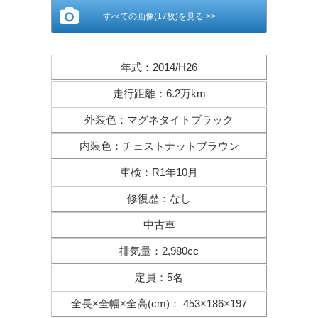
すべての画像(17枚)を見る >>
年式
：
2014/H26
走行距離
：
6.2万km
外装色
：
マグネタイトブラック
内装色
：
チェストナットブラウン
車検
：
R1年10月
修復歴
：
なし
中古車
排気量
：
2,980cc
定員
：
5名
全長×全幅×
全高(cm)
：
453×186×197