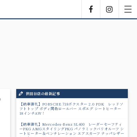
Facebook
Instagra
toggl
navig
世田谷店の最新記事
0
【納車御礼】PORSCHE 718ボクスター 2.0 PDK レッドソ
フトトップ ボディ同色ロールバー スポエグ シートヒーター
18インチAW！
【納車御礼】Mercedes-Benz SL400 レーダーセーフティ
ーPKG AMGスタイリングPKG パノラミックバリオルーフ シ
ートヒーター＆ベンチレーション エアスカーフ ナッパレザー