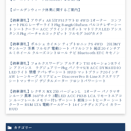
【ゴールデンウィーク休業に関するご案内】
【納車御礼】アウディ A8 55TFSIクワトロ 4WD 1オーナー コンフ
ォートPKG レーザーライトPkg Bang&Olufsen パルコナレザーシー
ト シートクーラー ACC ブラインドスポット マトリクスLED アシス
タンスPkg バーチャルコックピット フルセグ 360°カメラ
【納車御礼】ポルシェ カイエン ティプトロニックS 4WD 2013MY
サンルーフ 茶革 フルセグ 電動シート パドルシフト 純正20インチア
ルミホイール クルーズコントロール ナビ Bluetooth ETC キセノン
【納車御礼】フォルクスワーゲン アルテオン TSI 4モーションRライ
ン アドバンス ラグジュアリーPkg パノラマS/R ACC DYNAUDIO
LEDライト 禁煙 ナパレザーシート HUD マットブラック20インチ
AW レーンキープ エリアビュー DiscoverPro R-Lineエクステリア
シートマッサージ デジタルメーター フロントパワーシート
【納車御礼】レクサス NX 250 バージョンL 1オーナー パノラマサ
ンルーフ 黒革 360°カメラ 3眼LED ACC PKSB LCA リモートエアコ
ン ルーフレール メモリー付レザーシート 前後シートヒーター シート
クーラー BSM LTA 電動テールゲート 14インチディスプレイ カラー
HUD
カテゴリー