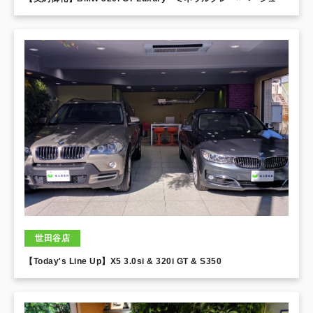
世田谷店
【Today's Line Up】X5 3.0si & 320i GT & S350