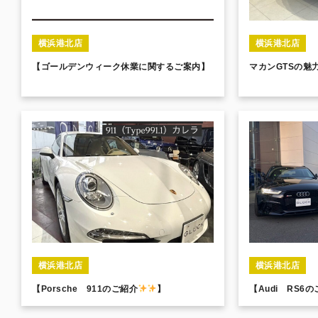
横浜港北店
横浜港北店
【ゴールデンウィーク休業に関するご案内】
マカンGTSの魅
横浜港北店
横浜港北店
【Porsche 911のご紹介
】
【Audi RS6