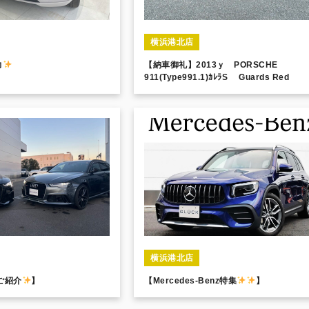
横浜港北店
力
【納車御礼】2013ｙ PORSCHE
911(Type991.1)ｶﾚﾗS Guards Red
横浜港北店
のご紹介
】
【Mercedes-Benz特集
】