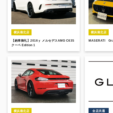
横浜港北店
横浜港北店
【納車御礼】2016ｙ メルセデスAMG C63S
MASERATI Gra
クーペ Edition 1
横浜港北店
全店共通