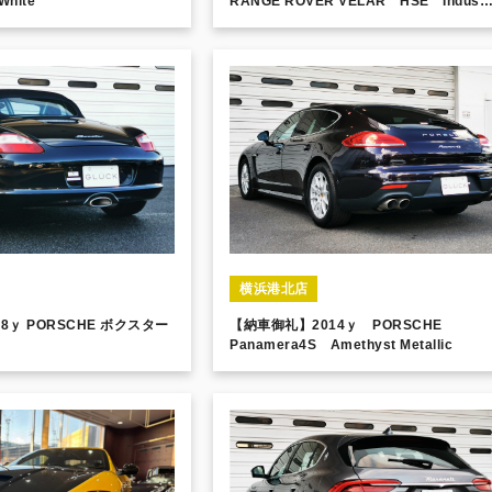
hite
RANGE ROVER VELAR HSE Indus
Silver
横浜港北店
8ｙ PORSCHE ボクスター
【納車御礼】2014ｙ PORSCHE
Panamera4S Amethyst Metallic