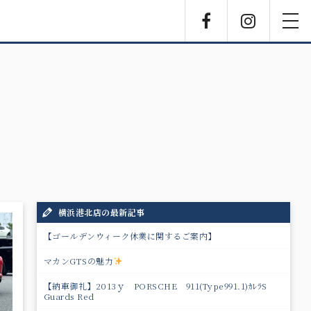
Facebook
Instagra
toggl
navig
横浜港北店の最新記事
【ゴールデンウィーク休業に関するご案内】
マカンGTSの魅力
【納車御礼】2013ｙ PORSCHE 911(Type991.1)ｶﾚﾗS
Guards Red