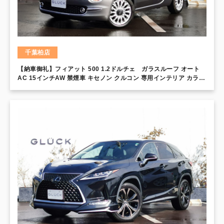
千葉柏店
【納車御礼】フィアット 500 1.2ドルチェ ガラスルーフ オート
AC 15インチAW 禁煙車 キセノン クルコン 専用インテリア カラー
メーター バックソナー ETC フォグランプ Uconnect
AppleCarPlay AndroidAuto クロームキット ハーフレザーシート