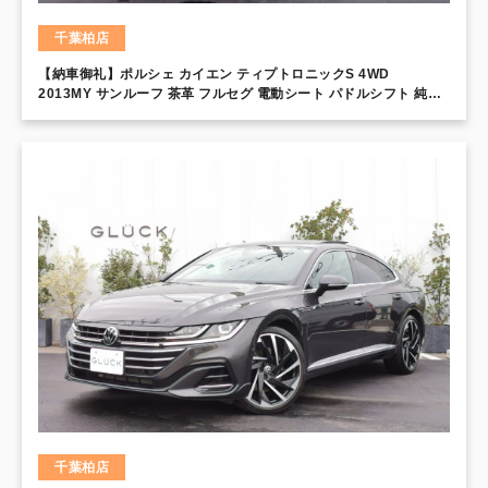
千葉柏店
【納車御礼】ポルシェ カイエン ティプトロニックS 4WD
2013MY サンルーフ 茶革 フルセグ 電動シート パドルシフト 純正
20インチアルミホイール クルーズコントロール ナビ Bluetooth
ETC キセノン
千葉柏店