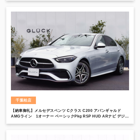
シートクーラー BSM LTA 電動テールゲート 14インチディスプレ
イ カラーHUD
千葉柏店
【納車御礼】メルセデスベンツ Cクラス C200 アバンギャルド
AMGライン 1オーナー ベーシックPkg RSP HUD ARナビ デジタ
ルライト ハイビームアシストプラス AMGエクステリア・インテリ
ア ステアリングアシスト レーンキーピング スポーツサス ダイナミ
ックセレクト フロントメモリーシート