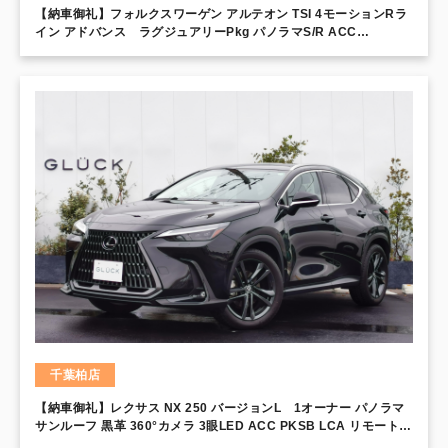
【納車御礼】フォルクスワーゲン アルテオン TSI 4モーションRラ
イン アドバンス ラグジュアリーPkg パノラマS/R ACC
DYNAUDIO LEDライト 禁煙 ナパレザーシート HUD マットブラッ
ク20インチAW レーンキープ エリアビュー DiscoverPro R-Line
エクステリア シートマッサージ デジタルメーター フロントパワー
シート
千葉柏店
【納車御礼】レクサス NX 250 バージョンL 1オーナー パノラマ
サンルーフ 黒革 360°カメラ 3眼LED ACC PKSB LCA リモートエ
アコン ルーフレール メモリー付レザーシート 前後シートヒーター