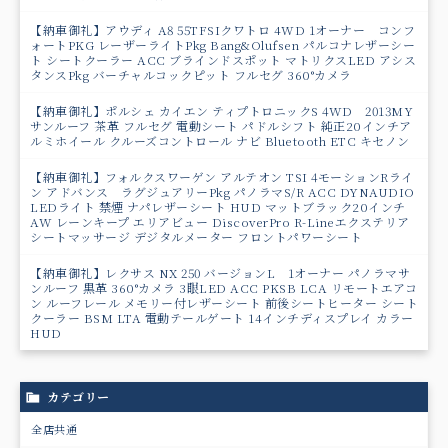
【納車御礼】アウディ A8 55TFSIクワトロ 4WD 1オーナー コンフ
ォートPKG レーザーライトPkg Bang&Olufsen パルコナレザーシー
ト シートクーラー ACC ブラインドスポット マトリクスLED アシス
タンスPkg バーチャルコックピット フルセグ 360°カメラ
【納車御礼】ポルシェ カイエン ティプトロニックS 4WD 2013MY
サンルーフ 茶革 フルセグ 電動シート パドルシフト 純正20インチア
ルミホイール クルーズコントロール ナビ Bluetooth ETC キセノン
【納車御礼】フォルクスワーゲン アルテオン TSI 4モーションRライ
ン アドバンス ラグジュアリーPkg パノラマS/R ACC DYNAUDIO
LEDライト 禁煙 ナパレザーシート HUD マットブラック20インチ
AW レーンキープ エリアビュー DiscoverPro R-Lineエクステリア
シートマッサージ デジタルメーター フロントパワーシート
【納車御礼】レクサス NX 250 バージョンL 1オーナー パノラマサ
ンルーフ 黒革 360°カメラ 3眼LED ACC PKSB LCA リモートエアコ
ン ルーフレール メモリー付レザーシート 前後シートヒーター シート
クーラー BSM LTA 電動テールゲート 14インチディスプレイ カラー
HUD
カテゴリー
全店共通