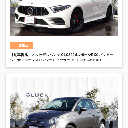
千葉柏店
【納車御礼】メルセデスベンツ CLS220dスポーツEXCパッケー
ジ サンルーフ ACC シートクーラー 19インチAW HUD
Burmester エアボディコントロール レーダーセフティPkg マルチ
ビームLED 360°カメラ AMGスタイリングPkg ナッパレザーシー
ト シートヒーター 電動トランクリッド 液晶メーター