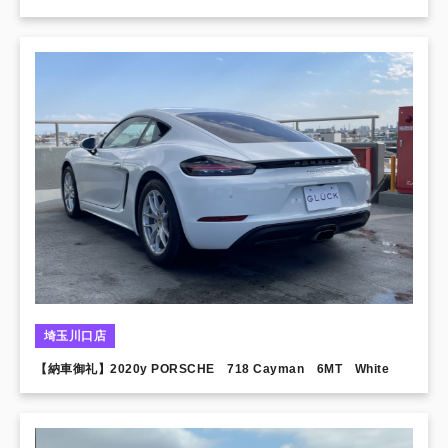
メイト アダプティブエアサス バーチャルコックピット フルセグ プ
レセンスリア/サイド 電動ゲート 360°カメラ シートヒーター アド
バンスドキー MMIナビ パークアシスト
埼玉川口店
【納車御礼】2020y PORSCHE 718 Cayman 6MT White