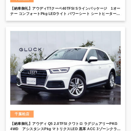
【納車御礼】アウディTTクーペ40TFSI Sラインパッケージ 1オー
ナー コンフォートPkg LEDライト パワーシート シートヒーター
Slineエクステリア Sスポーツシート 駐車ソナー 18インチAW バー
チャルコックピット MMIナビ バックカメラ Slineサス サイドアシ
スト ホールドアシスト
千葉柏店
【納車御礼】アウディ Q5 2.0TFSI クワトロ ラグジュアリーPKG
4WD アシスタンスPkg マトリクスLED 黒革 ACC 3ゾーンクライ