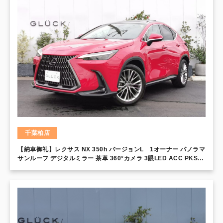
千葉柏店
【納車御礼】レクサス NX 350h バージョンL 1オーナー パノラマ
サンルーフ デジタルミラー 茶革 360°カメラ 3眼LED ACC PKSB
LCA リモートエアコン ルーフレール メモリー付レザーシート 前後
シートヒーター シートクーラー BSM LTA 電動テールゲート 14イ
ンチディスプレイ カラーHUD