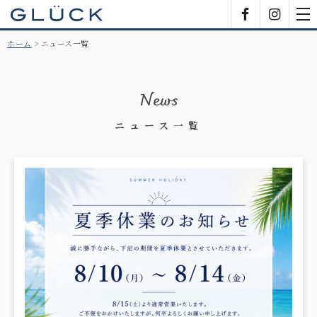
GLÜCK
Facebook
Insta
tog
nav
ホーム
ニュース一覧
News
ニュース一覧