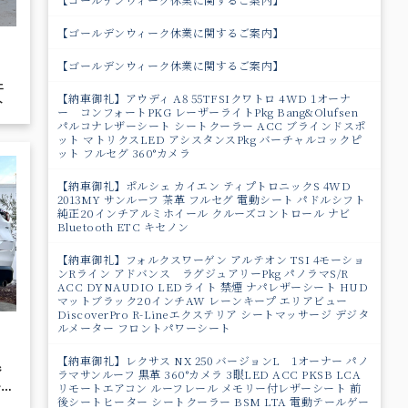
【ゴールデンウィーク休業に関するご案内】
【ゴールデンウィーク休業に関するご案内】
ェ
【納車御礼】アウディ A8 55TFSIクワトロ 4WD 1オーナ
ト
ー コンフォートPKG レーザーライトPkg Bang&Olufsen
パルコナレザーシート シートクーラー ACC ブラインドスポ
ット マトリクスLED アシスタンスPkg バーチャルコックピ
ット フルセグ 360°カメラ
【納車御礼】ポルシェ カイエン ティプトロニックS 4WD
2013MY サンルーフ 茶革 フルセグ 電動シート パドルシフト
純正20インチアルミホイール クルーズコントロール ナビ
Bluetooth ETC キセノン
【納車御礼】フォルクスワーゲン アルテオン TSI 4モーショ
ンRライン アドバンス ラグジュアリーPkg パノラマS/R
ACC DYNAUDIO LEDライト 禁煙 ナパレザーシート HUD
マットブラック20インチAW レーンキープ エリアビュー
DiscoverPro R-Lineエクステリア シートマッサージ デジタ
ルメーター フロントパワーシート
【納車御礼】レクサス NX 250 バージョンL 1オーナー パノ
ージ
ラマサンルーフ 黒革 360°カメラ 3眼LED ACC PKSB LCA
リモートエアコン ルーフレール メモリー付レザーシート 前
ダー
後シートヒーター シートクーラー BSM LTA 電動テールゲー
ン