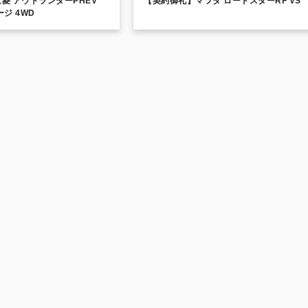
三菱 アウトランダーPHEV
【契約御礼】マツダ ロードスターRF VS
ージ 4WD