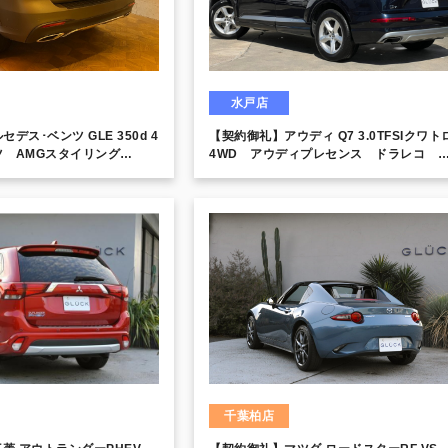
水戸店
デス･ベンツ GLE 350d 4
【契約御礼】アウディ Q7 3.0TFSIクワトロ
 AMGスタイリング
4WD アウディプレセンス ドラレコ
360°ビュー ワンオーナー オートハイ
ム 追従機能付きクルコン
千葉柏店