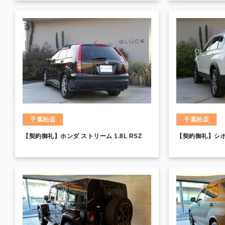
ップ＆ゴー機能付き全車速追従クルーズコン
ーブレーキキャリ
トロール
クト
千葉柏店
千葉柏店
【契約御礼】ホンダ ストリーム 1.8L RSZ
【契約御礼】シボ