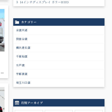
ト 14インチディスプレイ カラーHUD
モニ
カテゴリー
全店共通
世田谷店
横浜港北店
千葉柏店
水戸店
 ホ
宇都宮店
ー
正
埼玉川口店
月別アーカイブ