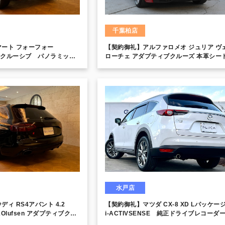
千葉柏店
ート フォーフォー
【契約御礼】アルファロメオ ジュリア ヴ
クスクルーシブ パノラミック
ローチェ アダプティブクルーズ 本革シー
ーピングアシスト BRABUS
ート SDナビ
水戸店
ィ RS4アバント 4.2
【契約御礼】マツダ CX-8 XD Lパッケ
g&Olufsen アダプティブクル
i-ACTIVSENSE 純正ドライブレコー
ック20インチアルミ イエロ
BOSEサウンドシステム 本革シート サ