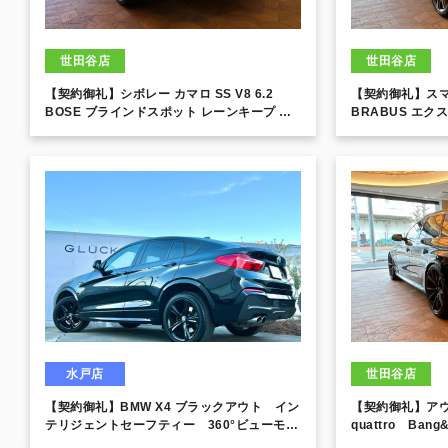
世田谷店
世田谷店
【契約御礼】シボレー カマロ SS V8 6.2
【契約御礼】スマ
BOSE ブラインドスポット レーンキープ シ
BRABUS エ
ートヒーター＆ベンチレーション HUD 20イ
ルーフ レーンキ
ンチブラックアルミ
専用装備 本革シ
水戸店
世田谷店
【契約御礼】BMW X4 ブラックアウト イン
【契約御礼】アウデ
テリジェントセーフティー 360°ビューモニ
quattro Ban
ター パワーバックドア サンルーフ スト
コン マットブラ