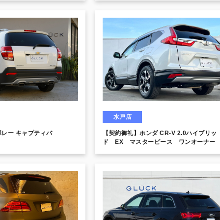
パー アウディドライブセレ
ルーフ パワーバックドア 360°ビュー
ター
水戸店
レー キャプティバ
【契約御礼】ホンダ CR-V 2.0ハイブリッ
ド EX マスターピース ワンオーナー
ンダセンシング 本革シート ハンズフリ
パワートランク パノラマサンルーフ 純
ドライブレコーダー 電動シート