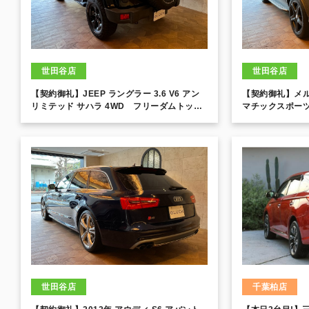
世田谷店
世田谷店
【契約御礼】JEEP ラングラー 3.6 V6 アン
【契約御礼】メルセ
リミテッド サハラ 4WD フリーダムトップ
マチックスポーツ
BFGoodrich ALL TERRAIN T/A KO2 18イ
PKG！
ンチブラックアルミ！
世田谷店
千葉柏店