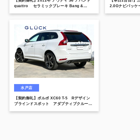
【契約御礼】2012年 アウディ S6 アバント
【本日2台目!】
quattro セラミックブレーキ Bang &
2.0Gナビパッケ
Olufsen パノラマサンルーフ ナイトビジョン
アダプティブクルコン サイドアシスト シー
トヒーター
水戸店
【契約御礼】ボルボ XC60 T-5 Rデザイン
ブラインドスポット アダプティブクルー
ズ レーンデパーチャーウォーニング クロ
ストラフィックアラート サイドカメラ