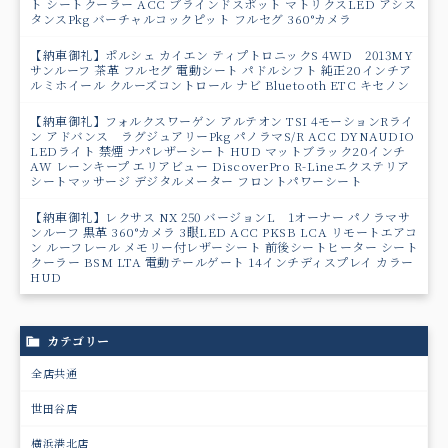
ト シートクーラー ACC ブラインドスポット マトリクスLED アシス
タンスPkg バーチャルコックピット フルセグ 360°カメラ
【納車御礼】ポルシェ カイエン ティプトロニックS 4WD 2013MY
サンルーフ 茶革 フルセグ 電動シート パドルシフト 純正20インチア
ルミホイール クルーズコントロール ナビ Bluetooth ETC キセノン
【納車御礼】フォルクスワーゲン アルテオン TSI 4モーションRライ
ン アドバンス ラグジュアリーPkg パノラマS/R ACC DYNAUDIO
LEDライト 禁煙 ナパレザーシート HUD マットブラック20インチ
AW レーンキープ エリアビュー DiscoverPro R-Lineエクステリア
シートマッサージ デジタルメーター フロントパワーシート
【納車御礼】レクサス NX 250 バージョンL 1オーナー パノラマサ
ンルーフ 黒革 360°カメラ 3眼LED ACC PKSB LCA リモートエアコ
ン ルーフレール メモリー付レザーシート 前後シートヒーター シート
クーラー BSM LTA 電動テールゲート 14インチディスプレイ カラー
HUD
カテゴリー
全店共通
世田谷店
横浜港北店