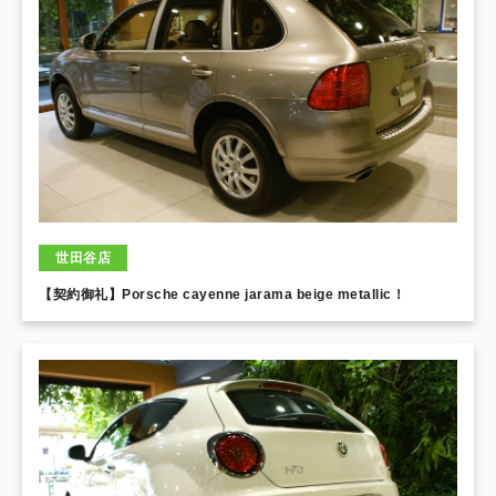
世田谷店
【契約御礼】Porsche cayenne jarama beige metallic！