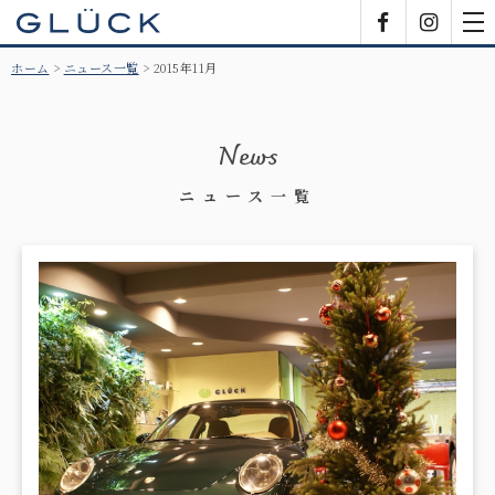
GLÜCK
Facebook
Insta
tog
nav
ホーム
ニュース一覧
2015年11月
News
ニュース一覧