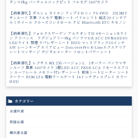
タンスPkg バーチャルコックピット フルセグ 360°カメラ
【納車御礼】ポルシェ カイエン ティプトロニックS 4WD 2013MY
サンルーフ 茶革 フルセグ 電動シート パドルシフト 純正20インチア
ルミホイール クルーズコントロール ナビ Bluetooth ETC キセノン
【納車御礼】フォルクスワーゲン アルテオン TSI 4モーションRライ
ン アドバンス ラグジュアリーPkg パノラマS/R ACC DYNAUDIO
LEDライト 禁煙 ナパレザーシート HUD マットブラック20インチ
AW レーンキープ エリアビュー DiscoverPro R-Lineエクステリア
シートマッサージ デジタルメーター フロントパワーシート
【納車御礼】レクサス NX 250 バージョンL 1オーナー パノラマサ
ンルーフ 黒革 360°カメラ 3眼LED ACC PKSB LCA リモートエアコ
ン ルーフレール メモリー付レザーシート 前後シートヒーター シート
クーラー BSM LTA 電動テールゲート 14インチディスプレイ カラー
HUD
カテゴリー
全店共通
世田谷店
横浜港北店