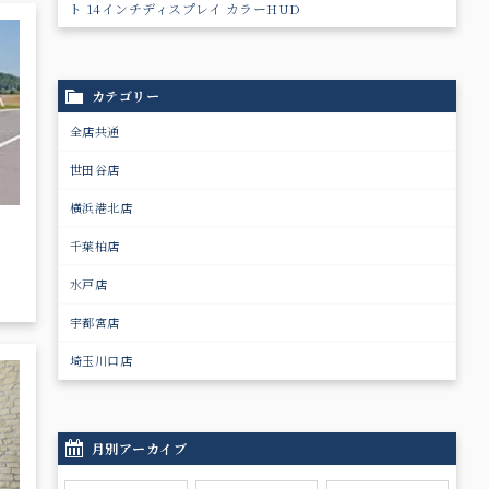
ト 14インチディスプレイ カラーHUD
カテゴリー
全店共通
世田谷店
横浜港北店
千葉柏店
！
水戸店
宇都宮店
埼玉川口店
月別アーカイブ