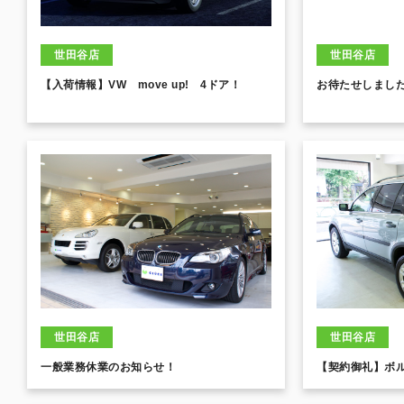
世田谷店
世田谷店
【入荷情報】VW move up! 4ドア！
お待たせしまし
世田谷店
世田谷店
一般業務休業のお知らせ！
【契約御礼】ボルボ 