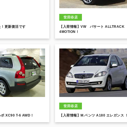
世田谷店
た！更新復活です
【入荷情報】VW パサート ALLTRACK
4MOTION！
世田谷店
XC90 T-6 AWD！
【入荷情報】M.ベンツ A180 エレガンス 