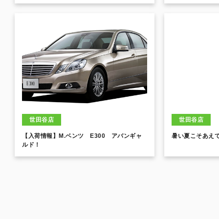
世田谷店
世田谷店
【入荷情報】M.ベンツ E300 アバンギャ
暑い夏こそあえ
ルド！