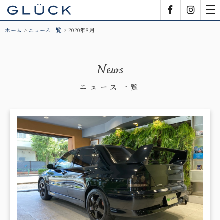
GLÜCK
Facebook
Insta
tog
nav
ホーム
ニュース一覧
2020年8月
News
ニュース一覧