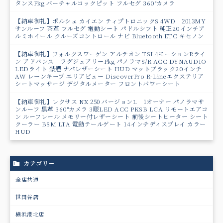
タンスPkg バーチャルコックピット フルセグ 360°カメラ
【納車御礼】ポルシェ カイエン ティプトロニックS 4WD 2013MY
サンルーフ 茶革 フルセグ 電動シート パドルシフト 純正20インチア
ルミホイール クルーズコントロール ナビ Bluetooth ETC キセノン
【納車御礼】フォルクスワーゲン アルテオン TSI 4モーションRライ
ン アドバンス ラグジュアリーPkg パノラマS/R ACC DYNAUDIO
LEDライト 禁煙 ナパレザーシート HUD マットブラック20インチ
AW レーンキープ エリアビュー DiscoverPro R-Lineエクステリア
シートマッサージ デジタルメーター フロントパワーシート
【納車御礼】レクサス NX 250 バージョンL 1オーナー パノラマサ
ンルーフ 黒革 360°カメラ 3眼LED ACC PKSB LCA リモートエアコ
ン ルーフレール メモリー付レザーシート 前後シートヒーター シート
クーラー BSM LTA 電動テールゲート 14インチディスプレイ カラー
HUD
カテゴリー
全店共通
世田谷店
横浜港北店