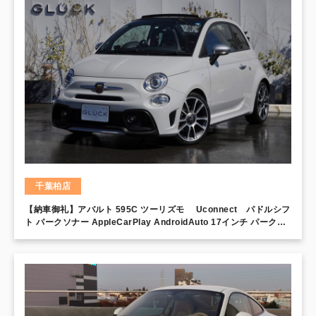
千葉柏店
【納車御礼】アバルト 595C ツーリズモ Uconnect パドルシフ
ト パークソナー AppleCarPlay AndroidAuto 17インチ パークソ
ナー 電動ソフトトップ オートAC キセノンライト Fフォグ LEDデ
イライト スポーツシート 専用エクステリア KONIショック ドリル
ドローター