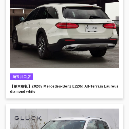
埼玉川口店
【納車御礼】2020y Mercedes-Benz E220d All-Terrain Laureus
diamond white