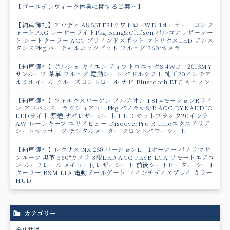
【ゴールデンウィーク休業に関するご案内】
【納車御礼】アウディ A8 55TFSIクワトロ 4WD 1オーナー コンフ
ォートPKG レーザーライトPkg Bang&Olufsen パルコナレザーシー
ト シートクーラー ACC ブラインドスポット マトリクスLED アシス
タンスPkg バーチャルコックピット フルセグ 360°カメラ
【納車御礼】ポルシェ カイエン ティプトロニックS 4WD 2013MY
サンルーフ 茶革 フルセグ 電動シート パドルシフト 純正20インチア
ルミホイール クルーズコントロール ナビ Bluetooth ETC キセノン
【納車御礼】フォルクスワーゲン アルテオン TSI 4モーションRライ
ン アドバンス ラグジュアリーPkg パノラマS/R ACC DYNAUDIO
LEDライト 禁煙 ナパレザーシート HUD マットブラック20インチ
AW レーンキープ エリアビュー DiscoverPro R-Lineエクステリア
シートマッサージ デジタルメーター フロントパワーシート
【納車御礼】レクサス NX 250 バージョンL 1オーナー パノラマサ
ンルーフ 黒革 360°カメラ 3眼LED ACC PKSB LCA リモートエアコ
ン ルーフレール メモリー付レザーシート 前後シートヒーター シート
クーラー BSM LTA 電動テールゲート 14インチディスプレイ カラー
HUD
カテゴリー
全店共通