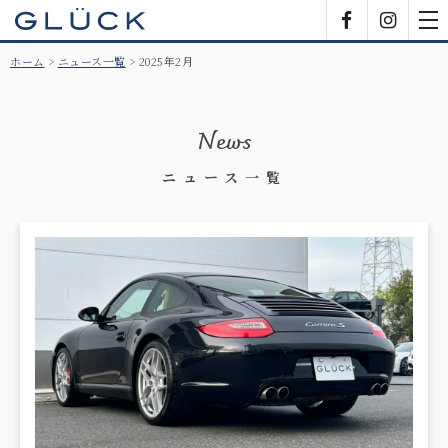
GLÜCK
Facebook
Insta
tog
nav
ホーム
ニュース一覧
2025年2月
News
ニュース一覧