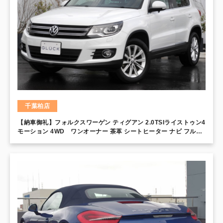
千葉柏店
【納車御礼】フォルクスワーゲン ティグアン 2.0TSIライストゥン4
モーション 4WD ワンオーナー 茶革 シートヒーター ナビ フルセ
グ バックカメラ ETC キセノンヘッドライト ルーフレール 純正17
インチアルミホイール Bluetooth クルーズコントロール