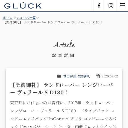
GLÜCK
Facebook
Insta
tog
nav
ホーム
ニュース一覧
【契約御礼】 ランドローバー レンジローバー ヴェラール S D180！
Article
記事詳細
世田谷店 契約御礼
2020.05.02
【契約御礼】 ランドローバー レンジローバ
ー ヴェラール S D180！
東京都にお住まいのお客様に、2017年「ランドローバー
レンジローバー ヴェラール S D180 ドライブパック コ
ンビニエンスパック InControlアプリ コンビニエンスパ
ック 10wayパワーシート ヒーター内蔵フロントウインド