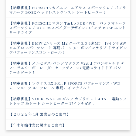
【納車御礼】PORSCHE カイエン エアサス スポーツクロノ パノラ
マルーフ BOSE ヘッドレストクレスト シートヒーター！
【納車御礼】PORSCHE マカン Turbo PDK 4WD パノラマルーフ
スポーツクロノ ACC RSスパイダーデザイン20インチ BOSE エント
リードライブ
【納車御礼】BMW 2シリーズ M2 クーペ 3.0 6速MT 19インチAW
Mエアロ スポーツシート 専用パーツ カーボンインテリア ドライビン
グパフォーマンスコントロール！
【納車御礼】メルセデス･ベンツ Vクラス V220d アバンギャルド デ
ィーゼルターボ レーダーセーフティPKG 電動スライドドア パワ－
テールゲート！
【納車御礼】レクサス RX 500h F SPORTS パフォーマンス 4WD
ムーンルーフ ルーフレール 専用21インチアルミ！
【納車御礼】VOLKSWAGEN ゴルフ カブリオレ 1.4 TSI 電動ソフ
トトップ 革シート シートヒーター 17インチAW！
【２０２５年 1月 営業日のご案内】
【年末年始休業に関するご案内】