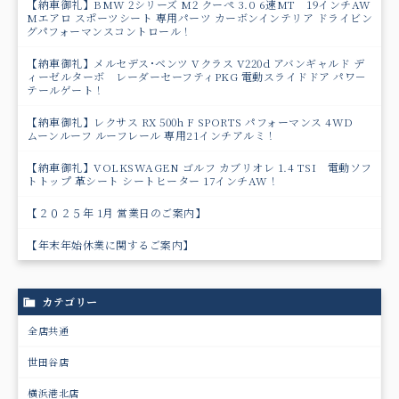
【納車御礼】BMW 2シリーズ M2 クーペ 3.0 6速MT 19インチAW
Mエアロ スポーツシート 専用パーツ カーボンインテリア ドライビン
グパフォーマンスコントロール！
【納車御礼】メルセデス･ベンツ Vクラス V220d アバンギャルド デ
ィーゼルターボ レーダーセーフティPKG 電動スライドドア パワ－
テールゲート！
【納車御礼】レクサス RX 500h F SPORTS パフォーマンス 4WD
ムーンルーフ ルーフレール 専用21インチアルミ！
【納車御礼】VOLKSWAGEN ゴルフ カブリオレ 1.4 TSI 電動ソフ
トトップ 革シート シートヒーター 17インチAW！
【２０２５年 1月 営業日のご案内】
【年末年始休業に関するご案内】
カテゴリー
全店共通
世田谷店
横浜港北店