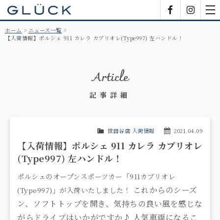
GLÜCK
Facebook
Insta
tog
nav
ホーム
ニュース一覧
【入荷情報】ポルシェ 911 カレラ カブリオレ(Type997) 左ハンドル！
Article
記事詳細
世田谷店 入荷情報
2021.04.09
【入荷情報】ポルシェ 911 カレラ カブリオレ
(Type997) 左ハンドル！
ポルシェのオープンスポーツカー「911カブリオレ
これからのシーズ
(Type997)」が入荷いたしました！
ン、ソフトトップを開き、気持ちの良い風を感じな
がらドライブはいかがですか♪
人気車両になるこ