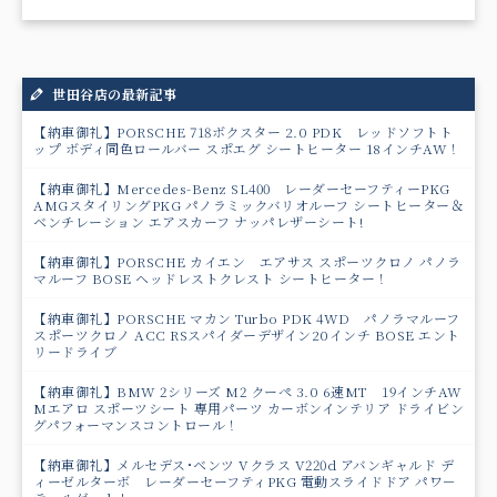
世田谷店の最新記事
【納車御礼】PORSCHE 718ボクスター 2.0 PDK レッドソフトト
ップ ボディ同色ロールバー スポエグ シートヒーター 18インチAW！
【納車御礼】Mercedes-Benz SL400 レーダーセーフティーPKG
AMGスタイリングPKG パノラミックバリオルーフ シートヒーター＆
ベンチレーション エアスカーフ ナッパレザーシート!
【納車御礼】PORSCHE カイエン エアサス スポーツクロノ パノラ
マルーフ BOSE ヘッドレストクレスト シートヒーター！
【納車御礼】PORSCHE マカン Turbo PDK 4WD パノラマルーフ
スポーツクロノ ACC RSスパイダーデザイン20インチ BOSE エント
リードライブ
【納車御礼】BMW 2シリーズ M2 クーペ 3.0 6速MT 19インチAW
Mエアロ スポーツシート 専用パーツ カーボンインテリア ドライビン
グパフォーマンスコントロール！
【納車御礼】メルセデス･ベンツ Vクラス V220d アバンギャルド デ
ィーゼルターボ レーダーセーフティPKG 電動スライドドア パワ－