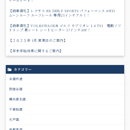
テールゲート！
【納車御礼】レクサス RX 500h F SPORTS パフォーマンス 4WD
ムーンルーフ ルーフレール 専用21インチアルミ！
【納車御礼】VOLKSWAGEN ゴルフ カブリオレ 1.4 TSI 電動ソフ
トトップ 革シート シートヒーター 17インチAW！
【２０２５年 1月 営業日のご案内】
【年末年始休業に関するご案内】
カテゴリー
全店共通
世田谷店
横浜港北店
千葉柏店
水戸店
宇都宮店