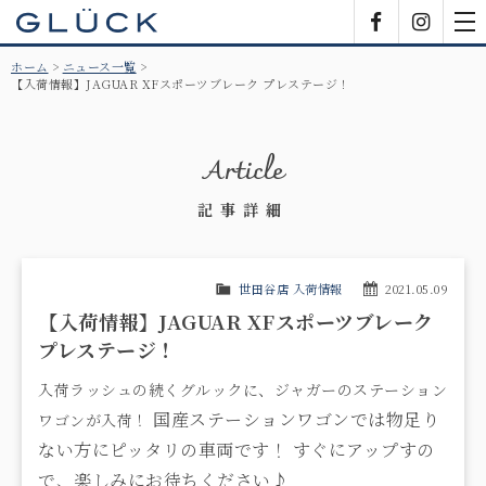
GLÜCK
Facebook
Insta
tog
nav
ホーム
ニュース一覧
【入荷情報】JAGUAR XFスポーツブレーク プレステージ！
Article
記事詳細
世田谷店 入荷情報
2021.05.09
【入荷情報】JAGUAR XFスポーツブレーク
プレステージ！
入荷ラッシュの続くグルックに、ジャガーのステーション
国産ステーションワゴンでは物足り
ワゴンが入荷！
ない方にピッタリの車両です！
すぐにアップすの
で、楽しみにお待ちください♪