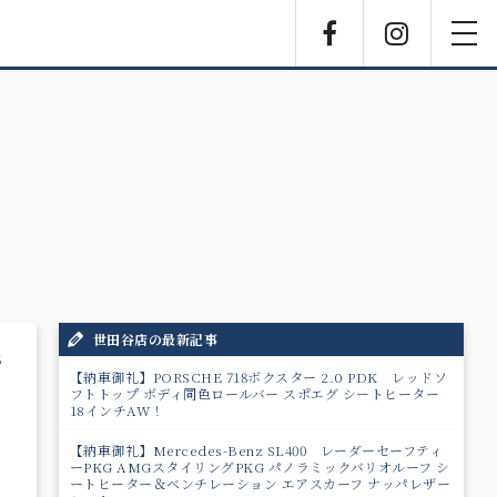
Facebook
Instagra
toggl
navig
世田谷店の最新記事
6
【納車御礼】PORSCHE 718ボクスター 2.0 PDK レッドソ
フトトップ ボディ同色ロールバー スポエグ シートヒーター
18インチAW！
【納車御礼】Mercedes-Benz SL400 レーダーセーフティ
ーPKG AMGスタイリングPKG パノラミックバリオルーフ シ
ートヒーター＆ベンチレーション エアスカーフ ナッパレザー