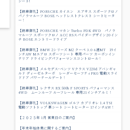
シート!
【納車御礼】PORSCHE カイエン エアサス スポーツクロノ
パノラマルーフ BOSE ヘッドレストクレスト シートヒータ
ー！
【納車御礼】PORSCHE マカン Turbo PDK 4WD パノラ
マルーフ スポーツクロノ ACC RSスパイダーデザイン20イン
チ BOSE エントリードライブ
【納車御礼】BMW 2シリーズ M2 クーペ 3.0 6速MT 19イ
ンチAW Mエアロ スポーツシート 専用パーツ カーボンイン
テリア ドライビングパフォーマンスコントロール！
【納車御礼】メルセデス･ベンツ Vクラス V220d アバンギャ
ルド ディーゼルターボ レーダーセーフティPKG 電動スライ
ドドア パワ－テールゲート！
【納車御礼】レクサス RX 500h F SPORTS パフォーマンス
4WD ムーンルーフ ルーフレール 専用21インチアルミ！
【納車御礼】VOLKSWAGEN ゴルフ カブリオレ 1.4 TSI
電動ソフトトップ 革シート シートヒーター 17インチAW！
【２０２５年 1月 営業日のご案内】
【年末年始休業に関するご案内】