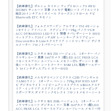
【納車御礼】ポルシェ カイエン ティプトロニックS 4WD
2013MY サンルーフ 茶革 フルセグ 電動シート パドルシフト
純正20インチアルミホイール クルーズコントロール ナビ
Bluetooth ETC キセノン
【納車御礼】フォルクスワーゲン アルテオン TSI 4モーショ
ンRライン アドバンス ラグジュアリーPkg パノラマS/R
ACC DYNAUDIO LEDライト 禁煙 ナパレザーシート HUD
マットブラック20インチAW レーンキープ エリアビュー
DiscoverPro R-Lineエクステリア シートマッサージ デジタ
ルメーター フロントパワーシート
【納車御礼】レクサス NX 250 バージョンL 1オーナー パノ
ラマサンルーフ 黒革 360°カメラ 3眼LED ACC PKSB LCA
リモートエアコン ルーフレール メモリー付レザーシート 前
後シートヒーター シートクーラー BSM LTA 電動テールゲー
ト 14インチディスプレイ カラーHUD
【納車御礼】メルセデスベンツ Cクラス C200 アバンギャル
ドAMGライン 1オーナー ベーシックPkg RSP HUD ARナ
ビ デジタルライト ハイビームアシストプラス AMGエクステ
リア・インテリア ステアリングアシスト レーンキーピング
スポーツサス ダイナミックセレクト フロントメモリーシート
【納車御礼】レクサス NX 350h バージョンL 1オーナー パ
ノラマサンルーフ デジタルミラー 茶革 360°カメラ 3眼LED
ACC PKSB LCA リモートエアコン ルーフレール メモリー付