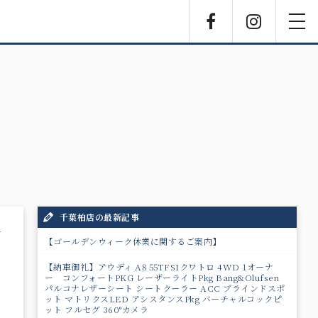
Facebook
Instagra
toggl
navig
千葉柏店の最新記事
4
【ゴールデンウィーク休業に関するご案内】
【納車御礼】アウディ A8 55TFSIクワトロ 4WD 1オーナ
ー コンフォートPKG レーザーライトPkg Bang&Olufsen
パルコナレザーシート シートクーラー ACC ブラインドスポ
ット マトリクスLED アシスタンスPkg バーチャルコックピ
ット フルセグ 360°カメラ