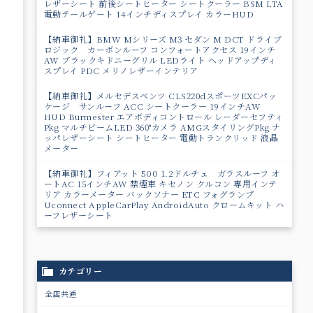
レザーシート 前後シートヒーター シートクーラー BSM LTA
電動テールゲート 14インチディスプレイ カラーHUD
【納車御礼】BMW Mシリーズ M3 セダン M DCT ドライブ
ロジック カーボンルーフ コンフォートアクセス 19インチ
AW ブラックキドニーグリル LEDライト ヘッドアップディ
スプレイ PDC メリノレザーインテリア
【納車御礼】メルセデスベンツ CLS220dスポーツEXCパッ
ケージ サンルーフ ACC シートクーラー 19インチAW
HUD Burmester エアボディコントロール レーダーセフティ
Pkg マルチビームLED 360°カメラ AMGスタイリングPkg ナ
ッパレザーシート シートヒーター 電動トランクリッド 液晶
メーター
【納車御礼】フィアット 500 1.2ドルチェ ガラスルーフ オ
ートAC 15インチAW 禁煙車 キセノン クルコン 専用インテ
リア カラーメーター バックソナー ETC フォグランプ
Uconnect AppleCarPlay AndroidAuto クロームキット ハ
ーフレザーシート
カテゴリー
全店共通