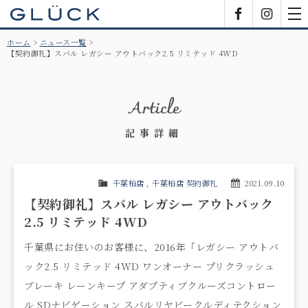
GLÜCK
Facebook
Insta
tog
nav
ホーム
ニュース一覧
【契約御礼】スバル レガシー アウトバック2.5 リミテッド 4WD
Article
記事詳細
千葉柏店
,
千葉柏店 契約御礼
2021.09.10
【契約御礼】スバル レガシー アウトバック
2.5 リミテッド 4WD
千葉県にお住いのお客様に、2016年「レガシー アウトバ
ック2.5 リミテッド 4WD ワンオーナー プリクラッシュ
ブレーキ レーンキープ アダプティブクルーズコントロー
ル SDナビゲーション スバルリヤビークルディテクション