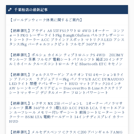
千葉柏店の最新記事
【ゴールデンウィーク休業に関するご案内】
【納車御礼】アウディ A8 55TFSIクワトロ 4WD 1オーナー コンフ
ォートPKG レーザーライトPkg Bang&Olufsen パルコナレザーシー
ト シートクーラー ACC ブラインドスポット マトリクスLED アシス
タンスPkg バーチャルコックピット フルセグ 360°カメラ
【納車御礼】ポルシェ カイエン ティプトロニックS 4WD 2013MY
サンルーフ 茶革 フルセグ 電動シート パドルシフト 純正20インチア
ルミホイール クルーズコントロール ナビ Bluetooth ETC キセノン
【納車御礼】フォルクスワーゲン アルテオン TSI 4モーションRライ
ン アドバンス ラグジュアリーPkg パノラマS/R ACC DYNAUDIO
LEDライト 禁煙 ナパレザーシート HUD マットブラック20インチ
AW レーンキープ エリアビュー DiscoverPro R-Lineエクステリア
シートマッサージ デジタルメーター フロントパワーシート
【納車御礼】レクサス NX 250 バージョンL 1オーナー パノラマサ
ンルーフ 黒革 360°カメラ 3眼LED ACC PKSB LCA リモートエアコ
ン ルーフレール メモリー付レザーシート 前後シートヒーター シート
クーラー BSM LTA 電動テールゲート 14インチディスプレイ カラー
HUD
【納車御礼】メルセデスベンツ Cクラス C200 アバンギャルドAMG