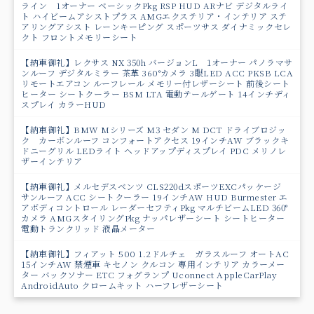
ライン 1オーナー ベーシックPkg RSP HUD ARナビ デジタルライ
ト ハイビームアシストプラス AMGエクステリア・インテリア ステ
アリングアシスト レーンキーピング スポーツサス ダイナミックセレ
クト フロントメモリーシート
【納車御礼】レクサス NX 350h バージョンL 1オーナー パノラマサ
ンルーフ デジタルミラー 茶革 360°カメラ 3眼LED ACC PKSB LCA
リモートエアコン ルーフレール メモリー付レザーシート 前後シート
ヒーター シートクーラー BSM LTA 電動テールゲート 14インチディ
スプレイ カラーHUD
【納車御礼】BMW Mシリーズ M3 セダン M DCT ドライブロジッ
ク カーボンルーフ コンフォートアクセス 19インチAW ブラックキ
ドニーグリル LEDライト ヘッドアップディスプレイ PDC メリノレ
ザーインテリア
【納車御礼】メルセデスベンツ CLS220dスポーツEXCパッケージ
サンルーフ ACC シートクーラー 19インチAW HUD Burmester エ
アボディコントロール レーダーセフティPkg マルチビームLED 360°
カメラ AMGスタイリングPkg ナッパレザーシート シートヒーター
電動トランクリッド 液晶メーター
【納車御礼】フィアット 500 1.2ドルチェ ガラスルーフ オートAC
15インチAW 禁煙車 キセノン クルコン 専用インテリア カラーメー
ター バックソナー ETC フォグランプ Uconnect AppleCarPlay
AndroidAuto クロームキット ハーフレザーシート