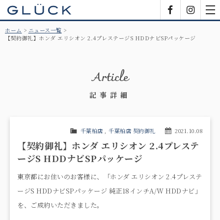
GLÜCK
Facebook
Insta
tog
nav
ホーム
ニュース一覧
【契約御礼】ホンダ エリシオン 2.4プレステージS HDDナビSPパッケージ
Article
記事詳細
千葉柏店
,
千葉柏店 契約御礼
2021.10.08
【契約御礼】ホンダ エリシオン 2.4プレステ
ージS HDDナビSPパッケージ
東京都にお住いのお客様に、「
ホンダ エリシオン 2.4プレステ
ージS HDDナビSPパッケージ 純正18インチA/W HDDナビ
」
を、ご成約いただきました。