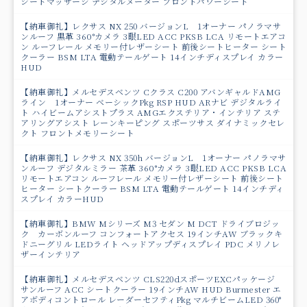
シートマッサージ デジタルメーター フロントパワーシート
【納車御礼】レクサス NX 250 バージョンL 1オーナー パノラマサ
ンルーフ 黒革 360°カメラ 3眼LED ACC PKSB LCA リモートエアコ
ン ルーフレール メモリー付レザーシート 前後シートヒーター シート
クーラー BSM LTA 電動テールゲート 14インチディスプレイ カラー
HUD
【納車御礼】メルセデスベンツ Cクラス C200 アバンギャルドAMG
ライン 1オーナー ベーシックPkg RSP HUD ARナビ デジタルライ
ト ハイビームアシストプラス AMGエクステリア・インテリア ステ
アリングアシスト レーンキーピング スポーツサス ダイナミックセレ
クト フロントメモリーシート
【納車御礼】レクサス NX 350h バージョンL 1オーナー パノラマサ
ンルーフ デジタルミラー 茶革 360°カメラ 3眼LED ACC PKSB LCA
リモートエアコン ルーフレール メモリー付レザーシート 前後シート
ヒーター シートクーラー BSM LTA 電動テールゲート 14インチディ
スプレイ カラーHUD
【納車御礼】BMW Mシリーズ M3 セダン M DCT ドライブロジッ
ク カーボンルーフ コンフォートアクセス 19インチAW ブラックキ
ドニーグリル LEDライト ヘッドアップディスプレイ PDC メリノレ
ザーインテリア
【納車御礼】メルセデスベンツ CLS220dスポーツEXCパッケージ
サンルーフ ACC シートクーラー 19インチAW HUD Burmester エ
アボディコントロール レーダーセフティPkg マルチビームLED 360°