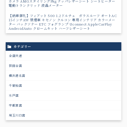
カメラ AMGスタイリングPkg ナッパレザーシート シートヒーター
電動トランクリッド 液晶メーター
【納車御礼】フィアット 500 1.2ドルチェ ガラスルーフ オートAC
15インチAW 禁煙車 キセノン クルコン 専用インテリア カラーメー
ター バックソナー ETC フォグランプ Uconnect AppleCarPlay
AndroidAuto クロームキット ハーフレザーシート
カテゴリー
全店共通
世田谷店
横浜港北店
千葉柏店
水戸店
宇都宮店
埼玉川口店