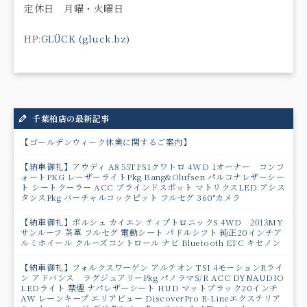
定休日 月曜・火曜日
HP:
GLÜCK (gluck.bz)
千葉柏店の最新記事
【ゴールデンウィーク休業に関するご案内】
【納車御礼】アウディ A8 55TFSIクワトロ 4WD 1オーナー コンフ
ォートPKG レーザーライトPkg Bang&Olufsen パルコナレザーシー
ト シートクーラー ACC ブラインドスポット マトリクスLED アシス
タンスPkg バーチャルコックピット フルセグ 360°カメラ
【納車御礼】ポルシェ カイエン ティプトロニックS 4WD 2013MY
サンルーフ 茶革 フルセグ 電動シート パドルシフト 純正20インチア
ルミホイール クルーズコントロール ナビ Bluetooth ETC キセノン
【納車御礼】フォルクスワーゲン アルテオン TSI 4モーションRライ
ン アドバンス ラグジュアリーPkg パノラマS/R ACC DYNAUDIO
LEDライト 禁煙 ナパレザーシート HUD マットブラック20インチ
AW レーンキープ エリアビュー DiscoverPro R-Lineエクステリア