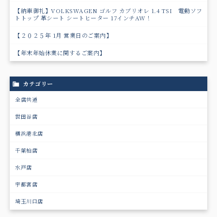
【納車御礼】VOLKSWAGEN ゴルフ カブリオレ 1.4 TSI 電動ソフ
トトップ 革シート シートヒーター 17インチAW！
【２０２５年 1月 営業日のご案内】
【年末年始休業に関するご案内】
カテゴリー
全店共通
世田谷店
横浜港北店
千葉柏店
水戸店
宇都宮店
埼玉川口店