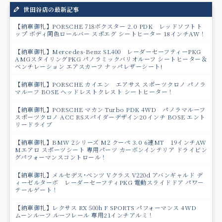
世田谷店の最新記事
【納車御礼】PORSCHE 718ボクスター 2.0 PDK レッドソフトト
ップ ボディ同色ロールバー スポエグ シートヒーター 18インチAW！
【納車御礼】Mercedes-Benz SL400 レーダーセーフティーPKG
AMGスタイリングPKG パノラミックバリオルーフ シートヒーター＆
ベンチレーション エアスカーフ ナッパレザーシート!
【納車御礼】PORSCHE カイエン エアサス スポーツクロノ パノラ
マルーフ BOSE ヘッドレストクレスト シートヒーター！
【納車御礼】PORSCHE マカン Turbo PDK 4WD パノラマルーフ
スポーツクロノ ACC RSスパイダーデザイン20インチ BOSE エント
リードライブ
【納車御礼】BMW 2シリーズ M2 クーペ 3.0 6速MT 19インチAW
Mエアロ スポーツシート 専用パーツ カーボンインテリア ドライビン
グパフォーマンスコントロール！
【納車御礼】メルセデス･ベンツ Vクラス V220d アバンギャルド デ
ィーゼルターボ レーダーセーフティPKG 電動スライドドア パワ－
テールゲート！
【納車御礼】レクサス RX 500h F SPORTS パフォーマンス 4WD
ムーンルーフ ルーフレール 専用21インチアルミ！