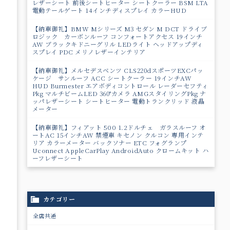
レザーシート 前後シートヒーター シートクーラー BSM LTA
電動テールゲート 14インチディスプレイ カラーHUD
【納車御礼】BMW Mシリーズ M3 セダン M DCT ドライブ
ロジック カーボンルーフ コンフォートアクセス 19インチ
AW ブラックキドニーグリル LEDライト ヘッドアップディ
スプレイ PDC メリノレザーインテリア
【納車御礼】メルセデスベンツ CLS220dスポーツEXCパッ
ケージ サンルーフ ACC シートクーラー 19インチAW
HUD Burmester エアボディコントロール レーダーセフティ
Pkg マルチビームLED 360°カメラ AMGスタイリングPkg ナ
ッパレザーシート シートヒーター 電動トランクリッド 液晶
メーター
【納車御礼】フィアット 500 1.2ドルチェ ガラスルーフ オ
ートAC 15インチAW 禁煙車 キセノン クルコン 専用インテ
リア カラーメーター バックソナー ETC フォグランプ
Uconnect AppleCarPlay AndroidAuto クロームキット ハ
ーフレザーシート
カテゴリー
全店共通