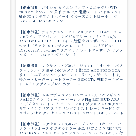
【納車御礼】ポルシェ カイエン ティプトロニックS 4WD
2013MY サンルーフ 茶革 フルセグ 電動シート パドルシフト
純正20インチアルミホイール クルーズコントロール ナビ
Bluetooth ETC キセノン
【納車御礼】フォルクスワーゲン アルテオン TSI 4モーショ
ンRライン アドバンス ラグジュアリーPkg パノラマS/R
ACC DYNAUDIO LEDライト 禁煙 ナパレザーシート HUD
マットブラック20インチAW レーンキープ エリアビュー
DiscoverPro R-Lineエクステリア シートマッサージ デジタ
ルメーター フロントパワーシート
【納車御礼】レクサス NX 250 バージョンL 1オーナー パノ
ラマサンルーフ 黒革 360°カメラ 3眼LED ACC PKSB LCA
リモートエアコン ルーフレール メモリー付レザーシート 前
後シートヒーター シートクーラー BSM LTA 電動テールゲー
ト 14インチディスプレイ カラーHUD
【納車御礼】メルセデスベンツ Cクラス C200 アバンギャル
ドAMGライン 1オーナー ベーシックPkg RSP HUD ARナ
ビ デジタルライト ハイビームアシストプラス AMGエクステ
リア・インテリア ステアリングアシスト レーンキーピング
スポーツサス ダイナミックセレクト フロントメモリーシート
【納車御礼】レクサス NX 350h バージョンL 1オーナー パ
ノラマサンルーフ デジタルミラー 茶革 360°カメラ 3眼LED
ACC PKSB LCA リモートエアコン ルーフレール メモリー付