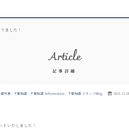
まりました！
Article
記事詳細
全店共通
,
千葉柏店
,
千葉柏店 Information
,
千葉柏店 スタッフBlog
2021.12.0
ートいたしました！