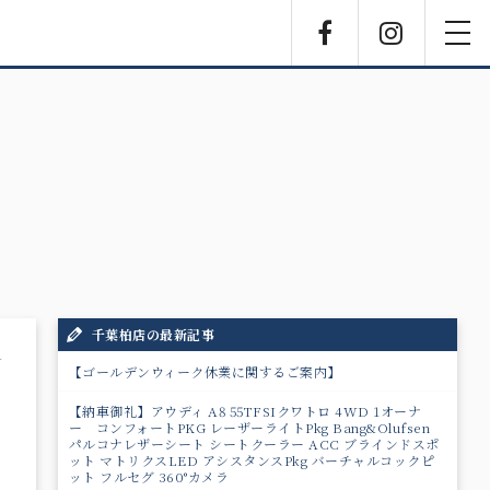
Facebook
Instagra
toggl
navig
千葉柏店の最新記事
1
【ゴールデンウィーク休業に関するご案内】
【納車御礼】アウディ A8 55TFSIクワトロ 4WD 1オーナ
ー コンフォートPKG レーザーライトPkg Bang&Olufsen
パルコナレザーシート シートクーラー ACC ブラインドスポ
ット マトリクスLED アシスタンスPkg バーチャルコックピ
ット フルセグ 360°カメラ