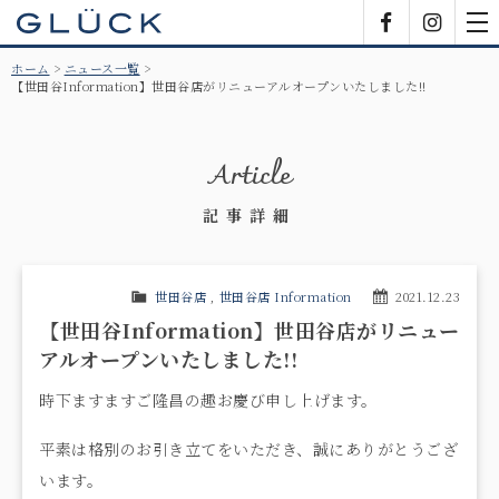
GLÜCK
Facebook
Insta
tog
nav
ホーム
ニュース一覧
【世田谷Information】世田谷店がリニューアルオープンいたしました!!
Article
記事詳細
世田谷店
,
世田谷店 Information
2021.12.23
【世田谷Information】世田谷店がリニュー
アルオープンいたしました!!
時下ますますご隆昌の趣お慶び申し上げます。
平素は格別のお引き立てをいただき、誠にありがとうござ
います。