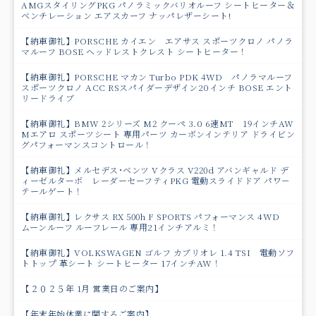
AMGスタイリングPKG パノラミックバリオルーフ シートヒーター＆
ベンチレーション エアスカーフ ナッパレザーシート!
【納車御礼】PORSCHE カイエン エアサス スポーツクロノ パノラ
マルーフ BOSE ヘッドレストクレスト シートヒーター！
【納車御礼】PORSCHE マカン Turbo PDK 4WD パノラマルーフ
スポーツクロノ ACC RSスパイダーデザイン20インチ BOSE エント
リードライブ
【納車御礼】BMW 2シリーズ M2 クーペ 3.0 6速MT 19インチAW
Mエアロ スポーツシート 専用パーツ カーボンインテリア ドライビン
グパフォーマンスコントロール！
【納車御礼】メルセデス･ベンツ Vクラス V220d アバンギャルド デ
ィーゼルターボ レーダーセーフティPKG 電動スライドドア パワ－
テールゲート！
【納車御礼】レクサス RX 500h F SPORTS パフォーマンス 4WD
ムーンルーフ ルーフレール 専用21インチアルミ！
【納車御礼】VOLKSWAGEN ゴルフ カブリオレ 1.4 TSI 電動ソフ
トトップ 革シート シートヒーター 17インチAW！
【２０２５年 1月 営業日のご案内】
【年末年始休業に関するご案内】