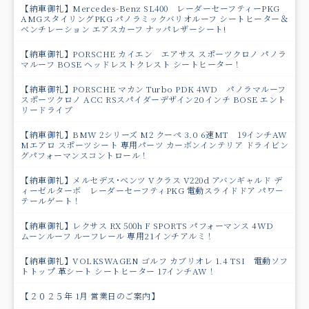
【納車御礼】Mercedes-Benz SL400 レーダーセーフティーPKG
AMGスタイリングPKG パノラミックバリオルーフ シートヒーター＆
ベンチレーション エアスカーフ ナッパレザーシート!
【納車御礼】PORSCHE カイエン エアサス スポーツクロノ パノラ
マルーフ BOSE ヘッドレストクレスト シートヒーター！
【納車御礼】PORSCHE マカン Turbo PDK 4WD パノラマルーフ
スポーツクロノ ACC RSスパイダーデザイン20インチ BOSE エント
リードライブ
【納車御礼】BMW 2シリーズ M2 クーペ 3.0 6速MT 19インチAW
Mエアロ スポーツシート 専用パーツ カーボンインテリア ドライビン
グパフォーマンスコントロール！
【納車御礼】メルセデス･ベンツ Vクラス V220d アバンギャルド デ
ィーゼルターボ レーダーセーフティPKG 電動スライドドア パワ－
テールゲート！
【納車御礼】レクサス RX 500h F SPORTS パフォーマンス 4WD
ムーンルーフ ルーフレール 専用21インチアルミ！
【納車御礼】VOLKSWAGEN ゴルフ カブリオレ 1.4 TSI 電動ソフ
トトップ 革シート シートヒーター 17インチAW！
【２０２５年 1月 営業日のご案内】