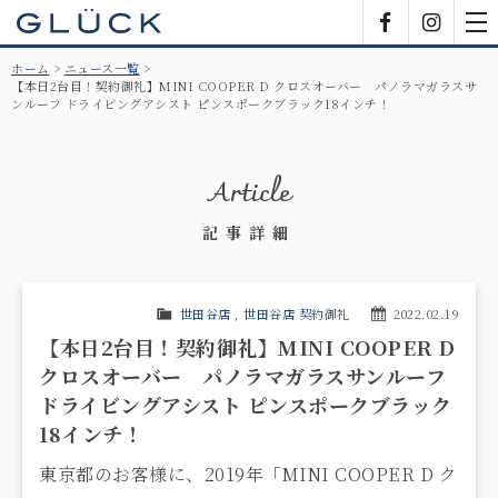
GLÜCK
Facebook
Insta
tog
nav
ホーム
ニュース一覧
【本日2台目！契約御礼】MINI COOPER D クロスオーバー パノラマガラスサ
ンルーフ ドライビングアシスト ピンスポークブラック18インチ！
Article
記事詳細
世田谷店
,
世田谷店 契約御礼
2022.02.19
【本日2台目！契約御礼】MINI COOPER D
クロスオーバー パノラマガラスサンルーフ
ドライビングアシスト ピンスポークブラック
18インチ！
東京都のお客様に、2019年「MINI COOPER D ク