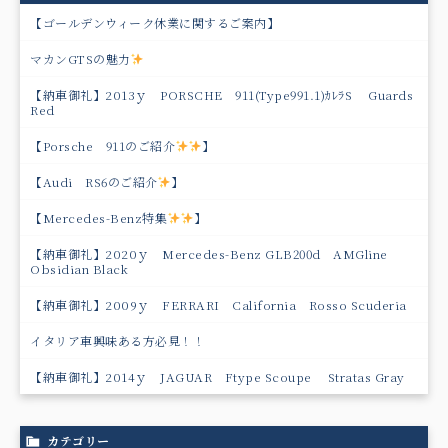
【ゴールデンウィーク休業に関するご案内】
マカンGTSの魅力
【納車御礼】2013ｙ PORSCHE 911(Type991.1)ｶﾚﾗS Guards
Red
【Porsche 911のご紹介
】
【Audi RS6のご紹介
】
【Mercedes-Benz特集
】
【納車御礼】2020ｙ Mercedes-Benz GLB200d AMGline
Obsidian Black
【納車御礼】2009ｙ FERRARI California Rosso Scuderia
イタリア車興味ある方必見！！
【納車御礼】2014ｙ JAGUAR Ftype Scoupe Stratas Gray
カテゴリー