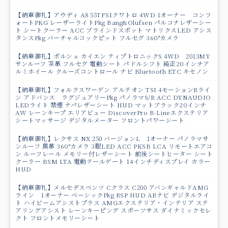
【納車御礼】アウディ A8 55TFSIクワトロ 4WD 1オーナー コンフ
ォートPKG レーザーライトPkg Bang&Olufsen パルコナレザーシー
ト シートクーラー ACC ブラインドスポット マトリクスLED アシス
タンスPkg バーチャルコックピット フルセグ 360°カメラ
【納車御礼】ポルシェ カイエン ティプトロニックS 4WD 2013MY
サンルーフ 茶革 フルセグ 電動シート パドルシフト 純正20インチア
ルミホイール クルーズコントロール ナビ Bluetooth ETC キセノン
【納車御礼】フォルクスワーゲン アルテオン TSI 4モーションRライ
ン アドバンス ラグジュアリーPkg パノラマS/R ACC DYNAUDIO
LEDライト 禁煙 ナパレザーシート HUD マットブラック20インチ
AW レーンキープ エリアビュー DiscoverPro R-Lineエクステリア
シートマッサージ デジタルメーター フロントパワーシート
【納車御礼】レクサス NX 250 バージョンL 1オーナー パノラマサ
ンルーフ 黒革 360°カメラ 3眼LED ACC PKSB LCA リモートエアコ
ン ルーフレール メモリー付レザーシート 前後シートヒーター シート
クーラー BSM LTA 電動テールゲート 14インチディスプレイ カラー
HUD
【納車御礼】メルセデスベンツ Cクラス C200 アバンギャルドAMG
ライン 1オーナー ベーシックPkg RSP HUD ARナビ デジタルライ
ト ハイビームアシストプラス AMGエクステリア・インテリア ステ
アリングアシスト レーンキーピング スポーツサス ダイナミックセレ
クト フロントメモリーシート