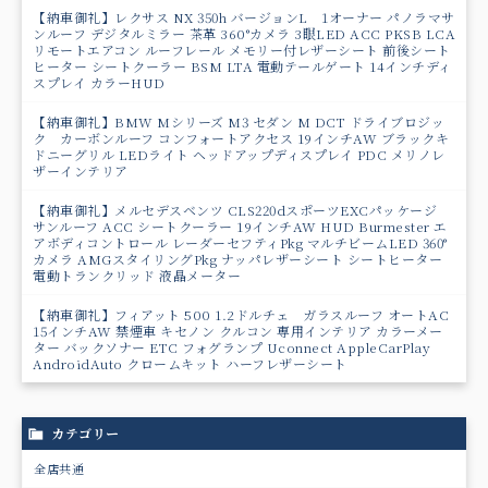
【納車御礼】レクサス NX 350h バージョンL 1オーナー パノラマサ
ンルーフ デジタルミラー 茶革 360°カメラ 3眼LED ACC PKSB LCA
リモートエアコン ルーフレール メモリー付レザーシート 前後シート
ヒーター シートクーラー BSM LTA 電動テールゲート 14インチディ
スプレイ カラーHUD
【納車御礼】BMW Mシリーズ M3 セダン M DCT ドライブロジッ
ク カーボンルーフ コンフォートアクセス 19インチAW ブラックキ
ドニーグリル LEDライト ヘッドアップディスプレイ PDC メリノレ
ザーインテリア
【納車御礼】メルセデスベンツ CLS220dスポーツEXCパッケージ
サンルーフ ACC シートクーラー 19インチAW HUD Burmester エ
アボディコントロール レーダーセフティPkg マルチビームLED 360°
カメラ AMGスタイリングPkg ナッパレザーシート シートヒーター
電動トランクリッド 液晶メーター
【納車御礼】フィアット 500 1.2ドルチェ ガラスルーフ オートAC
15インチAW 禁煙車 キセノン クルコン 専用インテリア カラーメー
ター バックソナー ETC フォグランプ Uconnect AppleCarPlay
AndroidAuto クロームキット ハーフレザーシート
カテゴリー
全店共通