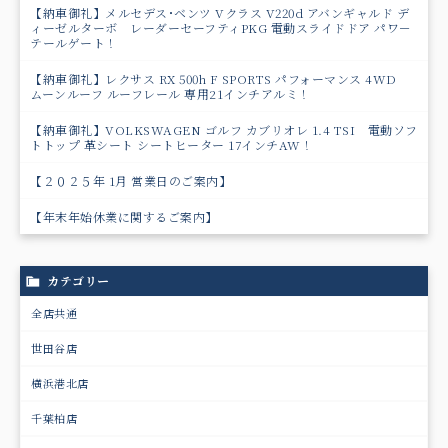
【納車御礼】メルセデス･ベンツ Vクラス V220d アバンギャルド デ
ィーゼルターボ レーダーセーフティPKG 電動スライドドア パワ－
テールゲート！
【納車御礼】レクサス RX 500h F SPORTS パフォーマンス 4WD
ムーンルーフ ルーフレール 専用21インチアルミ！
【納車御礼】VOLKSWAGEN ゴルフ カブリオレ 1.4 TSI 電動ソフ
トトップ 革シート シートヒーター 17インチAW！
【２０２５年 1月 営業日のご案内】
【年末年始休業に関するご案内】
カテゴリー
全店共通
世田谷店
横浜港北店
千葉柏店