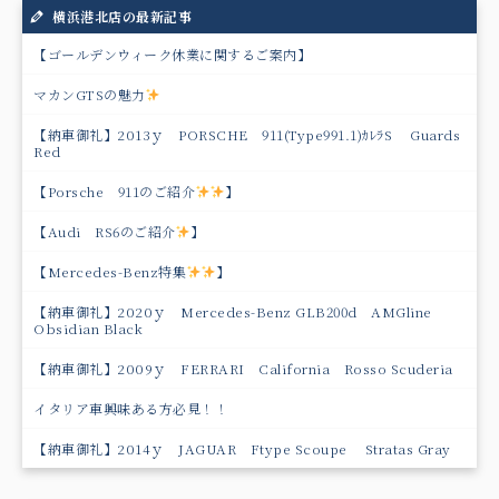
横浜港北店の最新記事
【ゴールデンウィーク休業に関するご案内】
マカンGTSの魅力
【納車御礼】2013ｙ PORSCHE 911(Type991.1)ｶﾚﾗS Guards
Red
【Porsche 911のご紹介
】
【Audi RS6のご紹介
】
【Mercedes-Benz特集
】
【納車御礼】2020ｙ Mercedes-Benz GLB200d AMGline
Obsidian Black
【納車御礼】2009ｙ FERRARI California Rosso Scuderia
イタリア車興味ある方必見！！
【納車御礼】2014ｙ JAGUAR Ftype Scoupe Stratas Gray