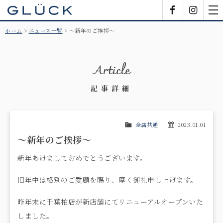
GLÜCK
Facebook
Insta
tog
nav
ホーム
ニュース一覧
～新年のご挨拶～
Article
記事詳細
全店共通
2023.01.01
～新年のご挨拶～
新年あけましておめでとうございます。
旧年中は格別のご愛顧を賜り、厚く御礼申し上げます。
昨年末に千葉柏店が新店舗にてリニューアルオープンいた
しました。