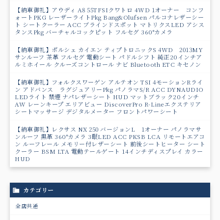
【納車御礼】アウディ A8 55TFSIクワトロ 4WD 1オーナー コンフ
ォートPKG レーザーライトPkg Bang&Olufsen パルコナレザーシー
ト シートクーラー ACC ブラインドスポット マトリクスLED アシス
タンスPkg バーチャルコックピット フルセグ 360°カメラ
【納車御礼】ポルシェ カイエン ティプトロニックS 4WD 2013MY
サンルーフ 茶革 フルセグ 電動シート パドルシフト 純正20インチア
ルミホイール クルーズコントロール ナビ Bluetooth ETC キセノン
【納車御礼】フォルクスワーゲン アルテオン TSI 4モーションRライ
ン アドバンス ラグジュアリーPkg パノラマS/R ACC DYNAUDIO
LEDライト 禁煙 ナパレザーシート HUD マットブラック20インチ
AW レーンキープ エリアビュー DiscoverPro R-Lineエクステリア
シートマッサージ デジタルメーター フロントパワーシート
【納車御礼】レクサス NX 250 バージョンL 1オーナー パノラマサ
ンルーフ 黒革 360°カメラ 3眼LED ACC PKSB LCA リモートエアコ
ン ルーフレール メモリー付レザーシート 前後シートヒーター シート
クーラー BSM LTA 電動テールゲート 14インチディスプレイ カラー
HUD
カテゴリー
全店共通