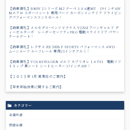
【納車御礼】BMW 2シリーズ M2 クーペ 3.0 6速MT 19インチAW
Mエアロ スポーツシート 専用パーツ カーボンインテリア ドライビン
グパフォーマンスコントロール！
【納車御礼】メルセデス･ベンツ Vクラス V220d アバンギャルド デ
ィーゼルターボ レーダーセーフティPKG 電動スライドドア パワ－
テールゲート！
【納車御礼】レクサス RX 500h F SPORTS パフォーマンス 4WD
ムーンルーフ ルーフレール 専用21インチアルミ！
【納車御礼】VOLKSWAGEN ゴルフ カブリオレ 1.4 TSI 電動ソフ
トトップ 革シート シートヒーター 17インチAW！
【２０２５年 1月 営業日のご案内】
【年末年始休業に関するご案内】
カテゴリー
全店共通
世田谷店