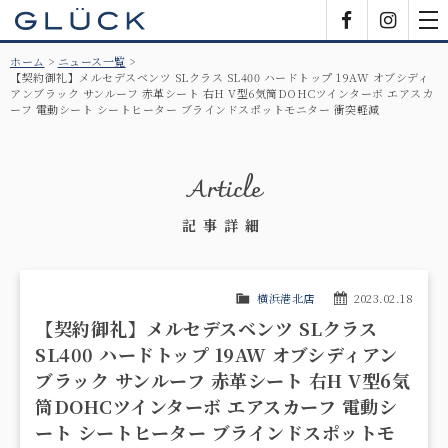
GLÜCK
Facebook
Insta
tog
nav
ホーム
ニュース一覧
【契約御礼】メルセデスベンツ SLクラス SL400 ハードトップ 19AW オブシディ
アンブラック サンルーフ 赤革シート 右H V型6気筒DOHCツインターボ エアスカ
ーフ 電動シート シートヒーター ブラインドスポットモニター 衝突軽減
Article
記事詳細
横浜港北店
2023.02.18
【契約御礼】メルセデスベンツ SLクラス
SL400 ハードトップ 19AW オブシディアン
ブラック サンルーフ 赤革シート 右H V型6気
筒DOHCツインターボ エアスカーフ 電動シ
ート シートヒーター ブラインドスポットモ