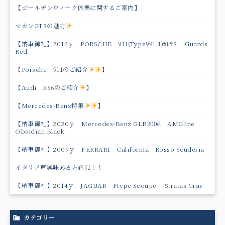
【ゴールデンウィーク休業に関するご案内】
マカンGTSの魅力
【納車御礼】2013ｙ PORSCHE 911(Type991.1)ｶﾚﾗS Guards
Red
【Porsche 911のご紹介
】
【Audi RS6のご紹介
】
【Mercedes-Benz特集
】
【納車御礼】2020ｙ Mercedes-Benz GLB200d AMGline
Obsidian Black
【納車御礼】2009ｙ FERRARI California Rosso Scuderia
イタリア車興味ある方必見！！
【納車御礼】2014ｙ JAGUAR Ftype Scoupe Stratas Gray
カテゴリー