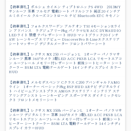
【納車御礼】ポルシェ カイエン ティプトロニックS 4WD 2013MY
サンルーフ 茶革 フルセグ 電動シート パドルシフト 純正20インチア
ルミホイール クルーズコントロール ナビ Bluetooth ETC キセノン
【納車御礼】フォルクスワーゲン アルテオン TSI 4モーションRライ
ン アドバンス ラグジュアリーPkg パノラマS/R ACC DYNAUDIO
LEDライト 禁煙 ナパレザーシート HUD マットブラック20インチ
AW レーンキープ エリアビュー DiscoverPro R-Lineエクステリア
シートマッサージ デジタルメーター フロントパワーシート
【納車御礼】レクサス NX 250 バージョンL 1オーナー パノラマサ
ンルーフ 黒革 360°カメラ 3眼LED ACC PKSB LCA リモートエアコ
ン ルーフレール メモリー付レザーシート 前後シートヒーター シート
クーラー BSM LTA 電動テールゲート 14インチディスプレイ カラー
HUD
【納車御礼】メルセデスベンツ Cクラス C200 アバンギャルドAMG
ライン 1オーナー ベーシックPkg RSP HUD ARナビ デジタルライ
ト ハイビームアシストプラス AMGエクステリア・インテリア ステ
アリングアシスト レーンキーピング スポーツサス ダイナミックセレ
クト フロントメモリーシート
【納車御礼】レクサス NX 350h バージョンL 1オーナー パノラマサ
ンルーフ デジタルミラー 茶革 360°カメラ 3眼LED ACC PKSB LCA
リモートエアコン ルーフレール メモリー付レザーシート 前後シート
ヒーター シートクーラー BSM LTA 電動テールゲート 14インチディ
スプレイ カラーHUD