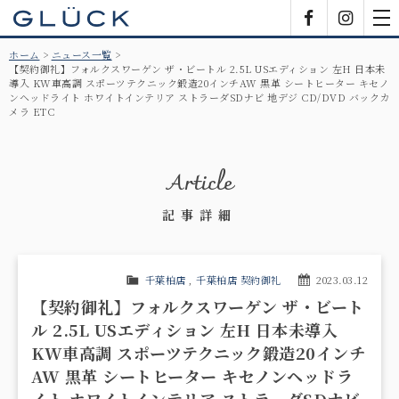
GLÜCK
Facebook
Insta
tog
nav
ホーム
ニュース一覧
【契約御礼】フォルクスワーゲン ザ・ビートル 2.5L USエディション 左H 日本未
導入 KW車高調 スポーツテクニック鍛造20インチAW 黒革 シートヒーター キセノ
ンヘッドライト ホワイトインテリア ストラーダSDナビ 地デジ CD/DVD バックカ
メラ ETC
Article
記事詳細
千葉柏店
,
千葉柏店 契約御礼
2023.03.12
【契約御礼】フォルクスワーゲン ザ・ビート
ル 2.5L USエディション 左H 日本未導入
KW車高調 スポーツテクニック鍛造20インチ
AW 黒革 シートヒーター キセノンヘッドラ
イト ホワイトインテリア ストラーダSDナビ