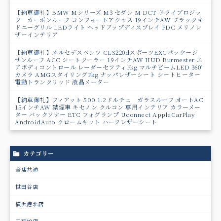
【納車御礼】BMW Mシリーズ M3 セダン M DCT ドライブロジッ
ク カーボンルーフ コンフォートアクセス 19インチAW ブラックキ
ドニーグリル LEDライト ヘッドアップディスプレイ PDC メリノレ
ザーインテリア
【納車御礼】メルセデスベンツ CLS220dスポーツEXCパッケージ
サンルーフ ACC シートクーラー 19インチAW HUD Burmester エ
アボディコントロール レーダーセフティPkg マルチビームLED 360°
カメラ AMGスタイリングPkg ナッパレザーシート シートヒーター
電動トランクリッド 液晶メーター
【納車御礼】フィアット 500 1.2ドルチェ ガラスルーフ オートAC
15インチAW 禁煙車 キセノン クルコン 専用インテリア カラーメー
ター バックソナー ETC フォグランプ Uconnect AppleCarPlay
AndroidAuto クロームキット ハーフレザーシート
カテゴリー
全店共通
世田谷店
横浜港北店
千葉柏店