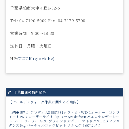
千葉県柏市大津ヶ丘1-32-6
Tel: 04-7190-5009 Fax: 04-7179-5700
営業時間 9:30〜18:30
定休日 月曜・火曜日
HP:
GLÜCK (gluck.bz)
千葉柏店の最新記事
【ゴールデンウィーク休業に関するご案内】
【納車御礼】アウディ A8 55TFSIクワトロ 4WD 1オーナー コンフ
ォートPKG レーザーライトPkg Bang&Olufsen パルコナレザーシー
ト シートクーラー ACC ブラインドスポット マトリクスLED アシス
タンスPkg バーチャルコックピット フルセグ 360°カメラ