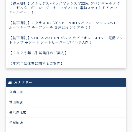
【納車御礼】メルセデス･ベンツ Vクラス V220d アバンギャルド デ
ィーゼルターボ レーダーセーフティPKG 電動スライドドア パワ－
テールゲート！
【納車御礼】レクサス RX 500h F SPORTS パフォーマンス 4WD
ムーンルーフ ルーフレール 専用21インチアルミ！
【納車御礼】VOLKSWAGEN ゴルフ カブリオレ 1.4 TSI 電動ソフ
トトップ 革シート シートヒーター 17インチAW！
【２０２５年 1月 営業日のご案内】
【年末年始休業に関するご案内】
カテゴリー
全店共通
世田谷店
横浜港北店
千葉柏店