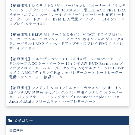
【納車御礼】レクサス NX 350h バージョンL 1オーナー パノラマサ
ンルーフ デジタルミラー 茶革 360°カメラ 3眼LED ACC PKSB LCA
リモートエアコン ルーフレール メモリー付レザーシート 前後シート
ヒーター シートクーラー BSM LTA 電動テールゲート 14インチディ
スプレイ カラーHUD
【納車御礼】BMW Mシリーズ M3 セダン M DCT ドライブロジッ
ク カーボンルーフ コンフォートアクセス 19インチAW ブラックキ
ドニーグリル LEDライト ヘッドアップディスプレイ PDC メリノレ
ザーインテリア
【納車御礼】メルセデスベンツ CLS220dスポーツEXCパッケージ
サンルーフ ACC シートクーラー 19インチAW HUD Burmester エ
アボディコントロール レーダーセフティPkg マルチビームLED 360°
カメラ AMGスタイリングPkg ナッパレザーシート シートヒーター
電動トランクリッド 液晶メーター
【納車御礼】フィアット 500 1.2ドルチェ ガラスルーフ オートAC
15インチAW 禁煙車 キセノン クルコン 専用インテリア カラーメー
ター バックソナー ETC フォグランプ Uconnect AppleCarPlay
AndroidAuto クロームキット ハーフレザーシート
カテゴリー
全店共通