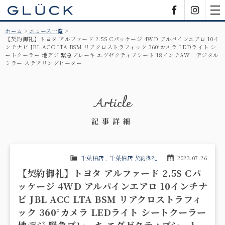
GLÜCK
Facebook
Insta
tog
nav
ホーム
ニュース一覧
【契約御礼】トヨタ アルファード 2.5S Cパッケージ 4WD アルパインエアロ 10イ
ンチナビ JBL ACC LTA BSM リアクロストラフィック 360°カメラ LEDライト シ
ートクーラー 地デジ 緊急ブレーキ エグゼクティブシート 18インチAW デジタル
ミラー ステアリングヒーター
Article
記事詳細
千葉柏店
,
千葉柏店 契約御礼
2023.07.26
【契約御礼】トヨタ アルファード 2.5S Cパ
ッケージ 4WD アルパインエアロ 10インチナ
ビ JBL ACC LTA BSM リアクロストラフィ
ック 360°カメラ LEDライト シートクーラー
地デジ 緊急ブレーキ エグゼクティブシート