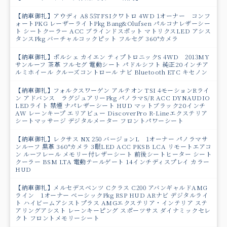
【納車御礼】アウディ A8 55TFSIクワトロ 4WD 1オーナー コンフ
ォートPKG レーザーライトPkg Bang&Olufsen パルコナレザーシー
ト シートクーラー ACC ブラインドスポット マトリクスLED アシス
タンスPkg バーチャルコックピット フルセグ 360°カメラ
【納車御礼】ポルシェ カイエン ティプトロニックS 4WD 2013MY
サンルーフ 茶革 フルセグ 電動シート パドルシフト 純正20インチア
ルミホイール クルーズコントロール ナビ Bluetooth ETC キセノン
【納車御礼】フォルクスワーゲン アルテオン TSI 4モーションRライ
ン アドバンス ラグジュアリーPkg パノラマS/R ACC DYNAUDIO
LEDライト 禁煙 ナパレザーシート HUD マットブラック20インチ
AW レーンキープ エリアビュー DiscoverPro R-Lineエクステリア
シートマッサージ デジタルメーター フロントパワーシート
【納車御礼】レクサス NX 250 バージョンL 1オーナー パノラマサ
ンルーフ 黒革 360°カメラ 3眼LED ACC PKSB LCA リモートエアコ
ン ルーフレール メモリー付レザーシート 前後シートヒーター シート
クーラー BSM LTA 電動テールゲート 14インチディスプレイ カラー
HUD
【納車御礼】メルセデスベンツ Cクラス C200 アバンギャルドAMG
ライン 1オーナー ベーシックPkg RSP HUD ARナビ デジタルライ
ト ハイビームアシストプラス AMGエクステリア・インテリア ステ
アリングアシスト レーンキーピング スポーツサス ダイナミックセレ
クト フロントメモリーシート