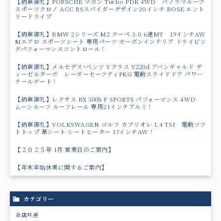
【納車御礼】PORSCHE マカン Turbo PDK 4WD パノラマルーフ
スポーツクロノ ACC RSスパイダーデザイン20インチ BOSE エント
リードライブ
【納車御礼】BMW 2シリーズ M2 クーペ 3.0 6速MT 19インチAW
Mエアロ スポーツシート 専用パーツ カーボンインテリア ドライビン
グパフォーマンスコントロール！
【納車御礼】メルセデス･ベンツ Vクラス V220d アバンギャルド デ
ィーゼルターボ レーダーセーフティPKG 電動スライドドア パワ－
テールゲート！
【納車御礼】レクサス RX 500h F SPORTS パフォーマンス 4WD
ムーンルーフ ルーフレール 専用21インチアルミ！
【納車御礼】VOLKSWAGEN ゴルフ カブリオレ 1.4 TSI 電動ソフ
トトップ 革シート シートヒーター 17インチAW！
【２０２５年 1月 営業日のご案内】
【年末年始休業に関するご案内】
カテゴリー
全店共通